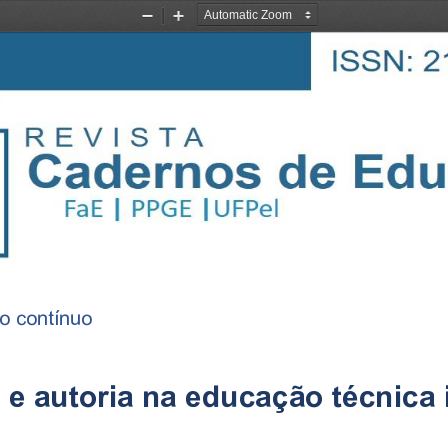
Zoom
Zoom
Out
In
xo contínuo
e autoria na educação técnica i