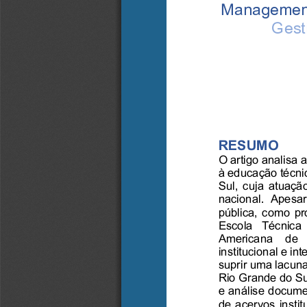
Management 
Gesti
RESUMO
O artigo analisa 
à educação técnic
Sul, cuja atuaçã
nacional.  Apesar
pública, como pro
Escola  Técnica 
Americana  de  
institucional e i
suprir uma lacuna
Rio Grande do Sul
e análise documen
de acervos instit