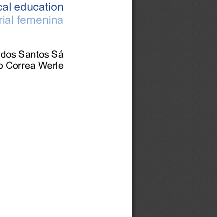
cal education
rial femenina
 dos Santos Sá
o Correa Werle