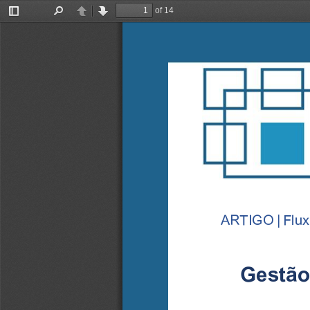
of 14
Toggle
Find
Previous
Next
Sidebar
ARTIGO
|
F
lu
Gestão 