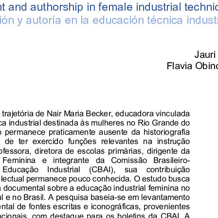
and authorship in female industrial techni
ón y autoría en la educación técnica indust
Jauri
Flavia Obin
a trajetória de Nair Maria Becker, educadora vinculada 
a industrial destinada às mulheres no Rio Grande do 
o permanece praticamente ausente da historiografia 
  de  ter  exercido  funções  relevan
tes  na  instrução 
fessora, diretora de escolas primárias, dirigente da 
 Feminina  e  integrante  da  Comissão  Brasileiro
-
Educação  Industrial  (CBAI),  sua  contribuição 
ntelectual permanece pouco conheci
da. O estudo busca 
 documental sobre a educação industrial feminina no 
 e no Brasil. A pesquisa baseia
-
se em levantamento 
tal de fontes escritas e iconográficas, provenientes 
ucionais, com
destaque para os boletins da CBAI. A 