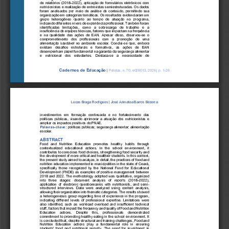
de relatórios (2018
–
2022), aplicação de formulários eletrô
nicos com 
nutricionistas e realização de entrevistas semiestruturadas. Os dados 
foram  analisados  por  meio  de  análise  de  conteúdo,  permitindo  sua 
organização em categorias temáticas. Os resultados evidenciaram um 
grupo  heterogêneo  quanto  ao  tempo  de  atuação
no  programa, 
indicando diferentes níveis de experiência profissional. Também foram 
identificadas  limitações,  como  a  sobrecarga  de  trabalho  e  a 
insuficiência de equipes técnicas, fatores que impactam na frequência 
e  na  qualidade  das  ações  de  EAN.  Apesar  di
sso,  observou
-
se  o 
comprometimento  dos  profissionais  com  a  promoção  de  uma 
alimentação saudável no ambiente escolar. Conclui
-
se que, embora 
existam  desafios  estruturais  e  formativos,  as  ações  de  EAN 
desempenham papel fundamental na garantia da segurança al
imentar 
e  nutricional  dos  estudantes.  Destaca
-
se  a  necessidade  de 
Cadernos de Educação
|
Pelotas, n. 
70
, e
02601
3
, 202
6
| p. 
1
-
26
Lucas Braga Rodrigues
| 
José Arimatea Barros Bezerra
investimentos  em  formação  continuada  e  no  fortalecimento  das 
políticas  públicas,  visando  aprimorar  a  atuação  dos  nutricionistas  e 
ampliar os impactos positivos do PNAE.
Palavras
-
chave:
políticas públicas; segurança alimentar; alimentação 
escolar.
ABSTRACT
Food  and  Nutrition  Education  promotes  healthy  habits  through 
contextualized  educational  actions.  In  the  school  environment,  it 
contributes to conscious food 
choices, strengthening food security and 
the development of more critical and healthier students. In this context, 
the present study aimed to analyze, in detail, the practices of food and 
nutrition education implemented in municipalities in the state of Ce
ará, 
specifically  those  recognized  by  the  National  Fund  for  Educational 
Development (FNDE) as examples of positive management between 
2018 and 2022. The methodology adopted was qualitative, organized 
into  three  stages:  document  analysis  of  reports  (2018
–
20
22), 
application  of  electronic  questionnaires  with  nutritionists,  and  semi
-
structured  interviews.  Data  were  analyzed  using  content  analysis, 
allowing their organization into thematic categories. The results showed 
a heterogeneous group regarding time of ex
perience in the program, 
indicating  different  levels  of  professional  expertise.  Limitations  were 
also  identified,  such  as  workload  overload  and  insufficient  technical 
staff, factors that impact the frequency and quality of Food and Nutrition 
Education   acti
ons.   Despite   this,   professionals   demonstrated 
commitment to promoting healthy eating in the school environment. It 
is concluded that, despite structural and training challenges, Food and 
Nutrition  Education  actions  play  a  fundamental  role  in  ensuring 
stude
nts’  food  and  nutritional  security.  The  need  for  investment  in 