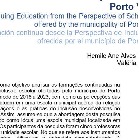
Porto 
nuing Education from the 
Perspective of Sch
offered by the municipality of Po
ción continua desde la Perspectiva de Inc
l
ofrecida por el município de Po
Hemile Ane Alves
Valéria
 como  objetivo  analisar  as  formações  continuadas  na 
nclusão  escolar  ofertadas  pelo  município  de  Porto 
ríodo de 2018 a 2023, bem como as percepções das 
atuam  em  uma  escola  municipal  acerca  da  re
lação 
ações  e  as  práticas  de  inclusão  desenvolvidas  no 
. Assim, assume
-
se que a abordagem desta pesquisa 
endo  como  lócus  uma  escola  municipal  localizada  em 
Os participantes da pesquisa foram 
cinco professoras 
unidade escolar. No que se refere aos instrumentos 
ados,   utilizou
-
se   a   entrevista   semiestruturada.   A 