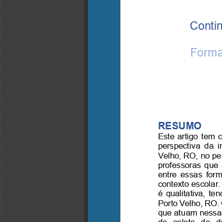
Cont
i
Forma
RESUMO
Este  artigo  tem 
perspectiva  da  i
Velho, RO, no pe
professoras  que  
entre  essas  form
contexto escolar
é  qualitativa,  t
Porto Velho, RO. 
que atuam nessa 
de   coleta   de   d