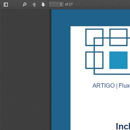
of 27
Toggle
Find
Previous
Next
Sidebar
ARTIGO
|
F
lux
Inc