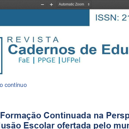
Zoom
Zoom
Out
In
o 
contínuo
Formação Continuada na Persp
lusão Escolar ofertada pelo mun