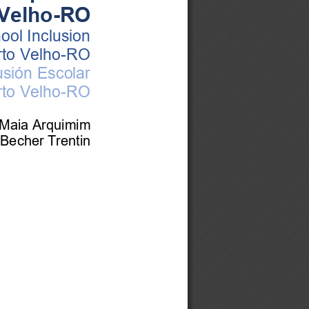
Velho
-
RO
ool Inclusion 
rto Velho
-
RO
usión Escolar 
rto Velho
-
RO
 Maia Arquimim
 Becher Trentin