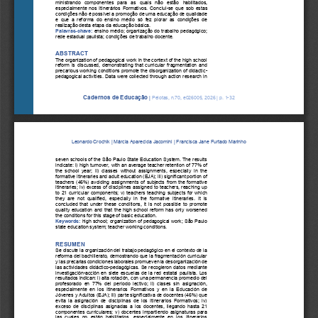
ministrando   componentes   para   as   quais   não   estã
o   habilitados, 
especialmente  nos  Itinerários  Formativos.  Conclui
-
se  que  sob  estas 
condições não é possível a promoção de uma educação de qualidade 
e  que  a  reforma  do  ensino  médio  só  fez  piorar  as  condições  de 
realização desta etapa da educação básica.
Palavras
-
chave
:
ensino médio; organização do trabalho pedagógico; 
rede estadual paulista; condições de trabalho docente.
ABSTRACT
The organization of pedagogical work in the context of the high school 
reform  is  discussed,  demonstrating  that  curricular  fragmentation  and 
precarious working conditions promote the disorganization of didactic
-
pedagogical activities. Data were collected th
rough action research in 
Cadernos de Educação
|
Pelotas, n.
70
, e
026005
, 202
6
| p. 
1
-
32
Leonardo Crochik
| 
Márcia Aparecida Jacomini
| 
Francisca Jane Furtado Marinho
seven schools of the São Paulo State Education System. The results 
indicate: i) high turnover, with an average teacher retention of 77% of 
the  school  year;  ii)  classes  without  assignments,  especially  in  the 
formative itineraries and adult education (EJA); 
iii) significant portion of 
teachers  (46%)  avoiding 
assignments
of  subjects  from  the  formative 
itineraries; iv) excess of disciplines assigned to teachers, reaching up 
to  21  curricular  components;  v)  teachers  teaching  subjects  for  which 
they  are  not  qualified,  especially  in  the  formative  itineraries.  It  is 
concluded  t
hat  under  these  conditions,  it  is  not  possible  to  promote 
quality  education  and  that  the  high  school  reform  has  only  worsened 
the conditions for this stage of basic education.
Keywords
:
high school; organization of pedagogical work; São Paulo 
state education system; teacher working conditions.
RESUMEN
Se discute la organización del trabajo pedagógico en el contexto de la 
reforma del bachillerato, demostrando que la fragmentación curricular 
y las precarias condiciones laborales promueven la desorganización de 
las actividades didáctico
-
pedagógicas. Se rec
ogieron  datos mediante 
investigación
-
acción  en  siete  escuelas  de  la  red  estatal  paulista.  Los 
resultados indican: i) alta rotación, con una permanencia promedio del 
profesorado  en  77%  del  período  lectivo;  ii)  clases  sin  asignación, 
especialmente  en  los  Iti
nerarios  Formativos  y  en  la  Educación  de 
Jóvenes y Adultos (EJA); iii) parte significativa de docentes (46%) que 
evita  la  asignación  de  disciplinas  de  los  Itinerarios  Formativos;  iv) 
exceso  de  disciplinas  asignadas  a  los  docentes,  llegando  hasta  21 
compone
ntes  curriculares;  v)  docentes  impartiendo  asignaturas  para 
las  cuales  no  están  habilitados,  especialmente  en  los  Itinerarios 