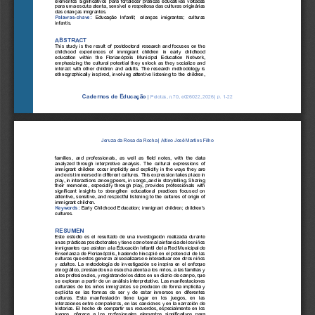
para uma escuta atenta, sensível e respeitosa das culturas originárias 
das crianças imigrantes
. 
Palavras
-
chave:
Educação  Infantil;  crianças  imigrantes;  culturas 
infantis.
ABSTRACT
This study is the result of postdoctoral research and focuses on the 
childhood  experiences  of  immigrant  children  in  early  childhood 
education  within  the  Florianópolis  Municipal  Education  Network, 
emphasizing the cultural potential they unlock as they socialize and 
interact with other children and adults. The research methodology is 
ethnographically inspired, involving attentive listeni
ng to the children, 
Cadernos de Educação
|
Pelotas, n.
70
, e
026022
, 202
6
| p. 
1
-
22
Jeruza da Rosa da Rocha
| 
Altino Josê Martins Filho
families,  and  professionals,  as  well  as  field  notes,  with  the  data 
analyzed  through  interpretive  analysis.  The  cultural  expressions  of 
immigrant children occur implicitly and explicitly in the ways they are 
and exist immersed in different cultures. This ex
pression takes place in 
play, in interactions among peers, in songs, and in storytelling. Sharing 
their  memories,  especially  through  play,  provides  professionals  with 
significant  insights  to  strengthen  educational  practices  focused  on 
attentive, sensitive,
and respectful listening to the cultures of origin of 
immigrant children
. 
Keywords:
Early Childhood Education; immigrant children; children’s 
cultures
.
RESUMEN
Este estúdio es el resultado de una investigación
realizada durante 
unas prácticas posdoctorales y tiene como tema la infancia de los niños 
inmigrantes que asisten a la Educación Infantil de la Red Municipal de 
Enseñanza de Florianópolis, haciendo hincapié en el potencial de las 
culturas que estos genera
n al socializarse e interactuar con otros niños 
y adultos. La metodología de investigación se inspira en el enfoque 
etnográfico, prestando una escucha atenta a los niños, a las familias y 
a los profesionales, y registrando los datos en un diario de campo, 
que 
se exploran a partir de un análisis interpretativo. Las manifestaciones 
culturales de los niños inmigrantes se producen de forma implícita y 
explícita  en  las  formas  de  ser  y  de  estar  inmersos  en  diferentes 
culturas.  Esta  manifestación  tiene  lugar  en  lo
s  juegos,  en  las 
interaciones entre compañeros, en las canciones y en la narración de 
historias. El hecho de compartir sus recuerdos, especialmente en los 
juegos,  oferece  a  los  profesionales  elementos  significativos  para 