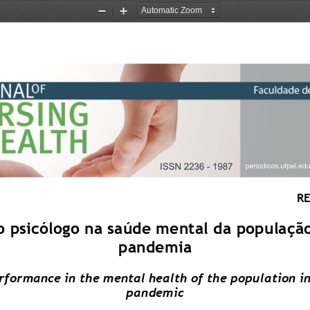
Zoom
Zoom
Out
In
RE
 psicólogo na saúde mental da população
pandemia 
rformance in the mental health of the population in
pandemic 