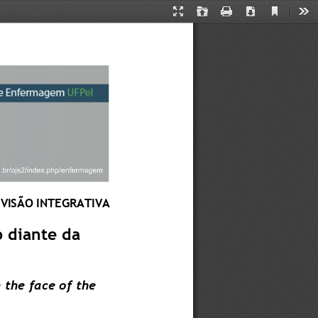
Current
Presentation
Open
Print
Download
Too
View
Mode
VISÃO INTEGRATIVA
 diante da 
 the face of the 