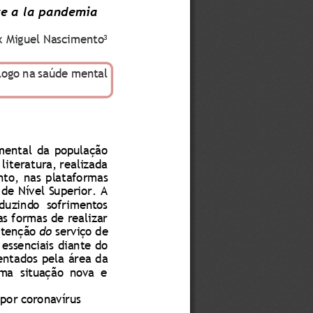
te a la pandemia 
ix Miguel Nascime
nto
3
logo na saúde mental 
 mental  da  população 
 literatura, realizada 
to,  nas  plataformas 
de Nível Superior
. A 
oduzindo  sofrimentos 
s formas de realizar 
tenção 
do
serviço de 
essenciais diante do 
entados pela 
área da 
uma  situação  nova  e 
 p
or
coronavírus