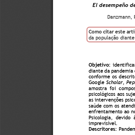
El desempeño de
Danzmann, 
Como citar este art
da população diante
Objetivo: 
identifica
diante da pandemia 
conforme os  descrit
Google
Scholar,
Pep
amostra  foi  compos
psicológicos aos suj
as intervenções psic
saúde 
com
os atend
e
nf
rentamento ao no
Psicologia,  devido  
imprevisível.
Descritores: 
Pandem