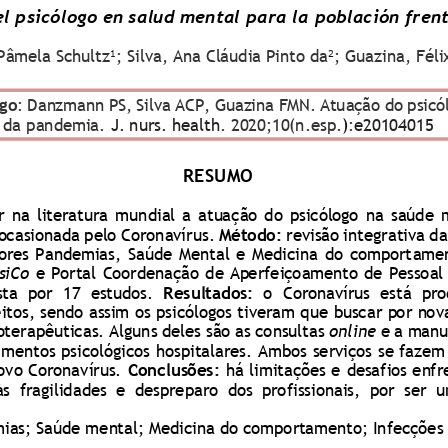
l psicólogo en salud mental para la población fren
Pâmela
Schult
z
; Silva, Ana Cláudia Pinto da
; Guazina, Fél
1
2
igo
: Danzmann P
S
, Silva ACP, Guazina FMN. Atuação do psicó
 da pandemia.
J. nurs. health
. 2020;10(n.esp.
)
:
e2010
4
0
15
RESUMO
r  na  literatura  mundial  a  atuação  do  psicólogo  na  saúde 
ocasionada pelo 
C
oronavírus. 
Método: 
revisão integrativa da
ores  Pandemias,  Saúde  Mental  e Medicina  do  comport
amen
siCo
e Portal 
Coordenação de Aperfeiçoamento de Pessoal 
ta  por  17  estudos. 
Resultados:
o 
C
oronavírus  está  pr
eitos, sendo assim os psi
cólogos tiveram que buscar por nova
oterapêuticas. 
Alguns deles são as
consultas 
online
e a manu
imentos psicológicos
hospitalares.
A
mbos 
serviços 
se fazem 
vo Coronavírus. 
Conclusões: 
há
limitações e desafios enfr
às  fragilidades  e  despreparo  dos  profissionais,  por  ser  
ias; Saúde m
ent
al; Medicina do c
omportamento; I
nfecções