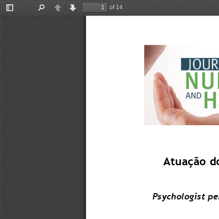
of 14
Toggle
Find
Previous
Next
Sidebar
Atuação do
Psychologist pe