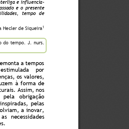
erliga e influencia
-
assado  e  o  presente 
ilidades,  tempo  de 
1
a Hecler de Siqueira
o do tempo. 
J. nurs. 
remonta a tempos 
estimulada    por 
nças, os valores, 
duzem 
à
forma  de 
turais. Assim, nos 
   pela   obrigação 
 inspiradas,  pelas 
olviam, a inovar, 
 as  necessidades 
es.