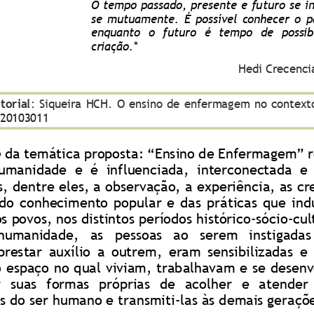
O tempo passado, presente e futuro se int
se  mutuamente.  É  possível  conhecer  o  p
enquanto  o  futuro  é  tempo  de  possib
criação.*
Hedi Crece
nci
torial
: Siqueira 
HCH. O ensino de enfermagem no context
2010
3
0
11
 da temática proposta: “Ensino de Enfermagem” 
umanidade  e  é  influenciada,  interconectada  e  
s,
dentre eles, a observação, a experiência, as cre
 do  conhecimento  popular  e  das  práticas  que  in
s povos, nos distintos períodos histórico
-
sócio
-
cul
  humanidade
,   as   pessoas   ao   serem   instigadas
restar  auxílio  a  outrem,  eram  sensibilizadas  e 
o espaço no qual viviam, trabalhavam e se desenv
r  suas  formas  próprias  de  acol
her  e  atender 
s do ser humano e transmiti
-
las às demais geraçõ