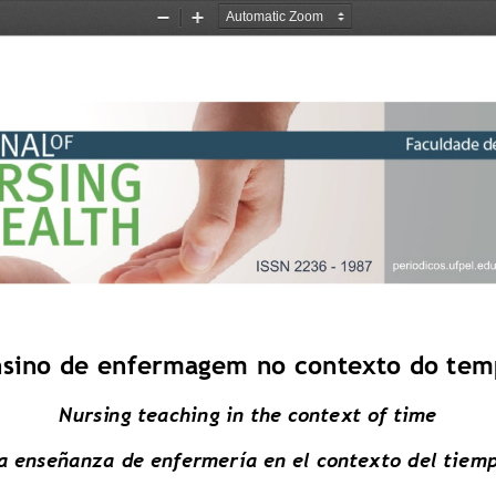
Zoom
Zoom
Out
In
sino de 
e
nfermagem no 
c
ontexto do 
t
em
Nursing teaching in the context of time
a enseñanza de enfermería en el contexto del tiem