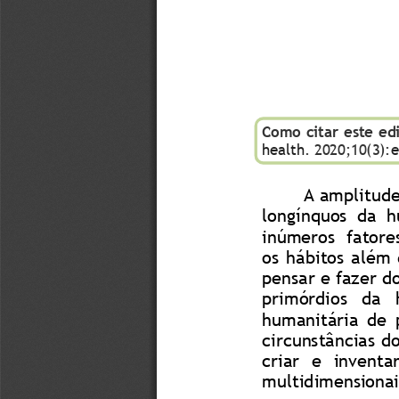
Como citar este edi
health
. 2020;10(3):
e
A amplitude
longínquos  da  h
inúmeros  fatore
os  hábitos  além 
pensar e fazer do
primórdios   da 
humanitária  de  p
circunstâncias d
criar  e  inventa
multidimensionai