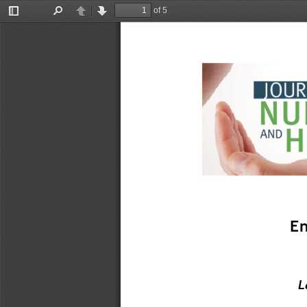
of 5
Toggle
Find
Previous
Next
Sidebar
En
L