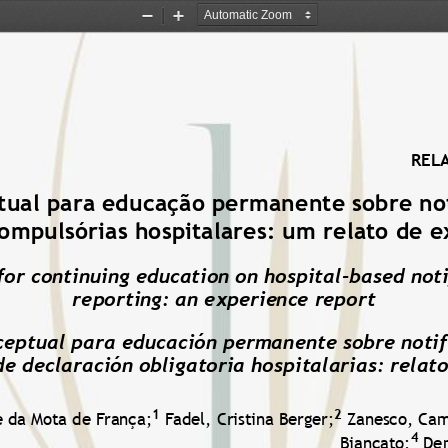
Zoom
Zoom
Out
In
RELA
tual para educação permanente sobre not
ompulsórias hospitalares: um relato de e
or continuing education on hospital
-
based noti
reporting: an 
experience report
eptual para educación permanente sobre notif
 declaración obligatoria hospitalarias: relat
1
2
e da Mota de França
;
Fadel, Cristina Berger
;
Zanesco,
Cam
4
Biancato
;
De