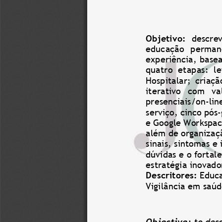
Objetivo:
descrev
educação  permanen
experiência, base
quatro  etapas:  l
Hospitalar;  criaçã
iterativo  com   va
presenciais
/on
-
lin
serviço, cinco pós
-
e Google Workspace
além de organizaçã
sinais, sintomas e
dúvidas e o fortal
estratégia inovado
Descritores: 
Educa
Vigi
l
ância em saúd
Objective:
to des