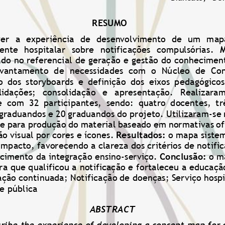
RESUMO
er  a  experiência  de  desenvolvimento  de  um  mapa
te  hospitalar  sobre  notificações  compulsórias. 
M
ado no referencial de geração e gestão do conhecimen
evantamento  de  necessidades  com  o  Núcleo  de  Con
o  dos  storyboards  e  definição  dos  eixos  pedagógico
lidações;   consolidação   e   apresentação.  Realizara
e  com  32  participantes,  sendo:  quatro  docentes,  trê
graduandos e 20 graduandos do projeto. Utilizaram
-
se
 para produção do material baseado em normativas ofic
o visual por cores e ícones. 
Resultados:
o mapa sistem
 impacto, favorecendo a clareza dos critérios de notifi
ecimento da integração ensino
-
serviço. 
Conclusão: 
o
m
ra que qualificou a notificação e fortaleceu a educaç
ção continuada; Notificação de doenças; Serviço hospi
e pública
ABSTRACT
cribe the experience of developing a concept map for c