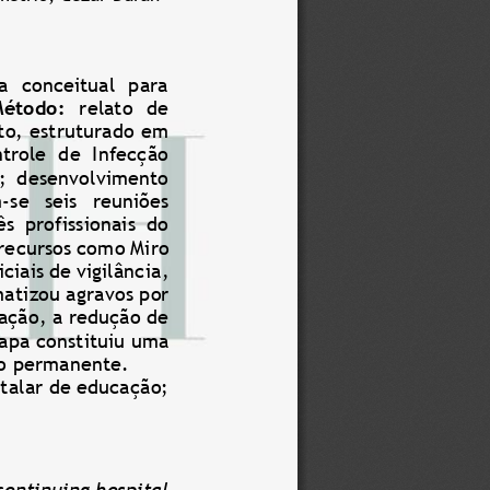
  conceitual  para 
étodo:
relato  de 
to, estruturado em 
trole  de  Infecção 
s;  desen
volvimento 
m
-
se   seis   reuniões 
s  profissionais  do 
 recursos como Miro 
iais de vigilânci
a, 
atizou agravos por 
cação, a redução de 
apa constituiu uma 
ão permanente.
talar de educação; 
ontinuing hospital 