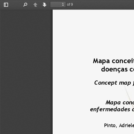
of 9
Toggle
Find
Previous
Next
Sidebar
Mapa concei
doenças c
Concept map f
Mapa conc
enfermedades de
Pinto,
Adriel