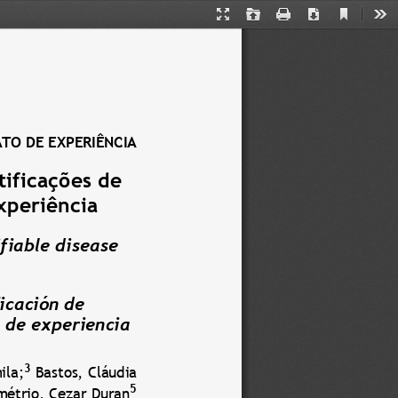
Current
Presentation
Open
Print
Download
Too
View
Mode
TO DE EXPERIÊNCIA
ificações de 
xperiência
fiable disease 
icación de 
o de experiencia
3
ila
;
Bastos,
Cláudia 
5
métrio
,
Cezar Duran