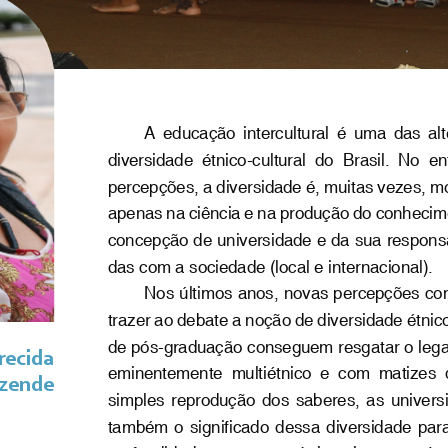
A  educação  intercultural  é  uma  das  alt
diversidade  étnico-cultural  do  Brasil.  No  e
percepções, a diversidade é, muitas vezes, mo
apenas na ciência e na produção do conhecime
concepção de universidade e da sua responsa
das com a sociedade (local e internacional).
Nos últimos anos, novas percepções com
trazer ao debate a noção de diversidade étnic
de pós-graduação conseguem resgatar o lega
recida
eminentemente  multiétnico  e  com  matizes  d
zende
simples  reprodução  dos  saberes,  as  univers
também  o  significado  dessa  diversidade  para