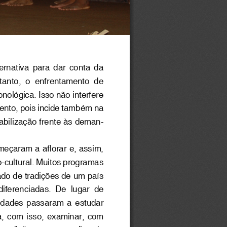
ernativa  para  dar  conta  da  
ntanto,  o  enfrentamento  de  
nológica. Isso não interfere 
nto, pois incide também na 
bilização frente às deman
-
eçaram a aflorar e, assim, 
o-cultural. Muitos programas 
do de tradições de um país 
iferenciadas.  De  lugar  de  
idades  passaram  a  estudar  
,  com  isso,  examinar,  com  