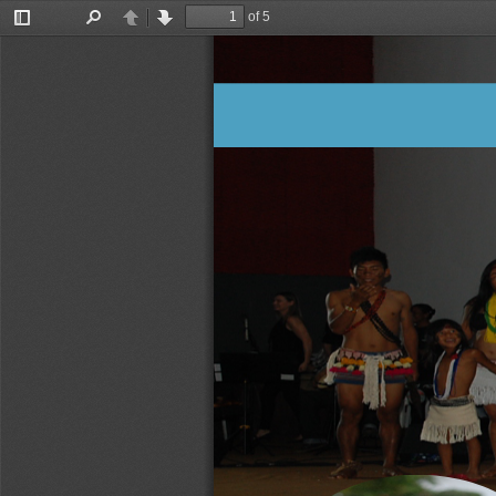
of 5
Toggle
Find
Previous
Next
Sidebar