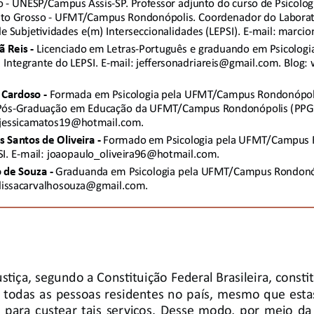
o - UNESP/Campus Assis-SP. Professor adjunto do curso de Psicolog
to Grosso - UFMT/Campus Rondonópolis. Coordenador do Laborató
e Subjeti vidades e(m) Interseccionalidades (LEPSI). E-mail: mar
ã Reis - 
Licenciado em Letras-Português e graduando em Psicolog
Integrante do LEPSI. E-mail: 
jeff ersonadriareis@gmail.com. Blog: 
 Cardoso - 
Formada em Psicologia pela UFMT/Campus Rondonópoli
Pós-Graduação em Educação da UFMT/Campus Rondonópolis (PPGEd
: jessicamatos19@hotmail.com. 
 Santos de Oliveira - 
Formado em Psicologia pela UFMT/Campus R
SI. E-mail: joaopaulo_oliveira96@hotmail.com. 
 de Souza - 
Graduanda em Psicologia pela UFMT/Campus Rondonópo
lissacarvalhosouza@gmail.com
. 
sti ça, segundo a Consti tuição Federal Brasileira, consti
 todas as pessoas residentes no país, mesmo que est
as para custear tais serviços. Desse modo, por meio da