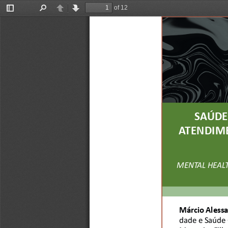
of 12
Toggle
Find
Previous
Next
Sidebar
SAÚDE
ATENDIME
MENTAL HEALTH
Márcio Aless
dade e Saúde C