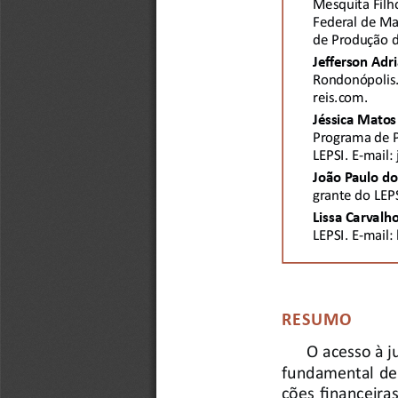
Mesquita Filh
Federal de Ma
de Produção d
Jeff erson Adri
Rondonópolis. 
reis.com. 
Jéssica Matos
Programa de 
LEPSI. E-mail
João Paulo dos
grante do LEP
Lissa Carvalho
LEPSI. E-mail: 
RESUMO 
O acesso à ju
fundamental de
ções fi nanceir