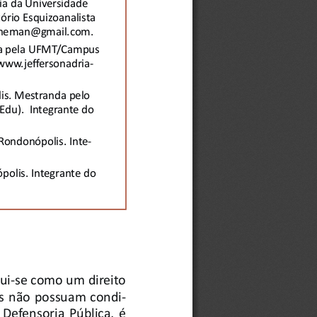
ia da Universidade 
rio Esquizoanalista 
cioneman@gmail.com. 
ia pela UFMT/Campus 
www.jeff ersonadria-
s. Mestranda pelo 
u).  Integrante do 
ondonópolis. Inte-
lis. Integrante do 
 tui-se como um direito 
as não possuam condi-
 Defensoria Pública, é 