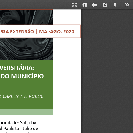
Current
Presentation
Open
Print
Download
Too
View
Mode
ESSA EXTENSÃO | MAI-AGO, 2020
ERSITÁRIA: 
DO MUNICÍPIO 
CARE IN THE PUBLIC 
ciedade: Subjeti vi-
Paulista - Júlio de 