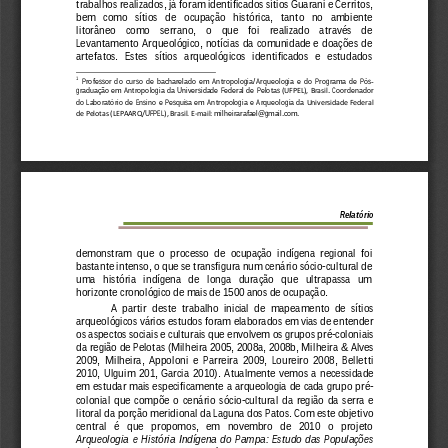
trabalhos realizados, já foram identificados sítios Guarani e Cerritos, 
bem   como   sítios   de   ocupação   histórica,   tanto   no   ambiente 
litorâneo    como    serrano,    o    que    foi    realizado    através    de 
Levantamento  Arqueológico,  notícias  da  comunidade
 e  doações  de 
artefatos.   Estes   sítios   arqueológicos   identificados   e   estudados 
1
  Professor  do  curso  de  bacharelado  em  Antropologia/Arqueologia  e  do  Programa  de  Pós-
graduação  em  Antropologia  da  Universidade  Federal  de  Pelotas
 (UFPEL), Brasil
.  Coordenador 
do  Laboratório  de  Ensino  e  Pesquisa  em  Antropologia  e  Arqueologia  da 
Universidade Federal 
de Pelotas (LEPAARQ/
UFPEL
), Brasil.
E-mail:
 milheirarafael@gmail.com.
Relatório
demonstram  que  o  processo  de  ocupação  indígena  regional  foi 
bastante intenso, o que se transfigura num cenário sócio
-cultural de 
uma   história   indígena   de   longa   duração   que   ultrap
assa   um 
horizonte cronológico de mais de 1500 anos de ocupação.  
A  partir  deste  trabalho  inicial  de  mapeamento  de  sítios 
arqueológicos vários estudos foram elaborados em vias de entender 
os aspectos sociais e culturais que envolvem os grupos pré
-coloniais
da região de Pelotas (Milheira 2005, 2008a, 2008b, Milheira & Alves 
2009,  Milheira,  Appoloni  e  Parreira  2009,  Loureiro  2008
,  Belletti 
2010,  Ulguim  201,  Garcia  2010
).  Atualmente  vemos  a  necessidade 
em estudar mais especificamente a arqueologia de cada grup
o pré
-
colonial  que  compõe  o  cenário  sócio
-cultural  da  região  da  serra  e 
litoral da porção meridional da Laguna dos Patos. Com este objetivo 
central   é   que   propomos,   em   novembro   de   2010   o   projeto 
Arqueologia  e  História  Indígena  do  Pampa:  Estudo  das  Populaçõe
s 