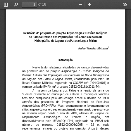
of 18
Toggle
Find
Zoom
Zoom
Too
Sidebar
Out
In
Relatório de 
pesquisa do projeto 
Arqueologia e História Indígena 
do Pampa: Estudo das Populações Pré
-Coloniais na Bacia 
Hidrográfica da Laguna dos Patos e Lagoa Mirim
1
Rafael 
Guedes 
Milheira
Introdução
Neste  texto  relatamos  atividades  de  campo  desenvolvidas 
no  primeiro  ano  do  projeto 
Arqueologia  e  História  Indígena  do 
Pampa:  Estudo  das  Populações  Pré
-Coloniais  na  Bacia  Hidrográfica 
da  Laguna  dos  Patos  e  Lagoa  Mirim
,  coordenado  pelo  Prof.  Dr 
Rafael  Guedes  Milheira,  registrado  no  COCEPE  (nº: 
7.04.00.004
)  e 
com portaria do IPHAN 
(nº processo 
01512.001161/2011
-74)
.
A  margem  da  Laguna  dos  Patos  e  a  região  da  serra  do 
Sudeste  referente  ao  município  de  Pelotas  e  município
s  vizinhos 
tem  sido  pesquisada  pela  arqueologia  desde  a  década  de  1960 
através    das    pesquisas    do    Programa    Nacional    de    Pesquisas 
Arqueológicas  (PRONAPA).  Mais  recentemente,  o  levantamento  de 
sítios arqueológicos e o seu entendimento vem sendo desenvolvido 
na
  referida  região  desde  o  ano  de  2002,  através  do  Projeto  de 
Mapeamento 
Arqueológico 
de 
Pelotas 
e 
Região, 
em 
desenvolvimento  pelo  LEPAARQ
-UFPel,  registrado  no  IPHAN  sob 
número     de     processo     01512.000006/2005 
– 
92     e,     mais 
recentemente,  através  do  projeto  em  qu
estão.  A  partir  desses 