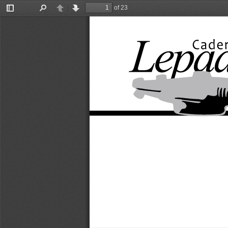
of 23
Toggle
Find
Previous
Next
Sidebar