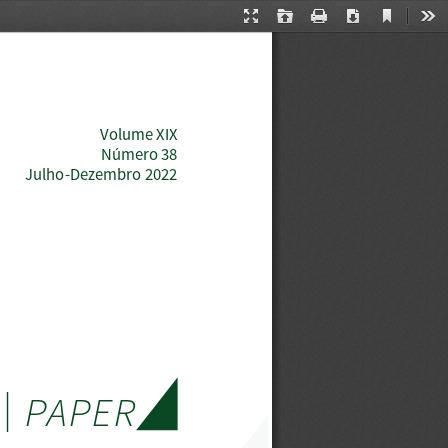
Current
Presentation
Open
Print
Download
Too
View
Mode
Volume XIX
Número 38
Julho-Dezembro 2022
| 
 
PAPER