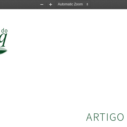
Zoom
Zoom
Out
In
ARTIGO