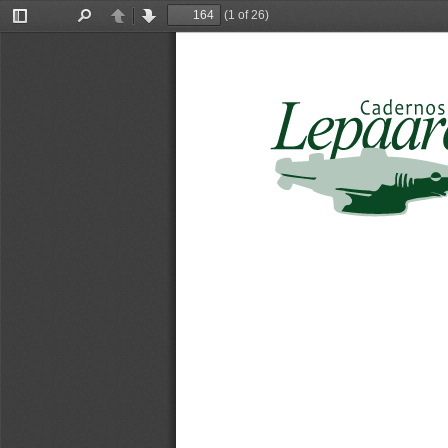
(1 of 26)
Toggle
Find
Previous
Next
Sidebar