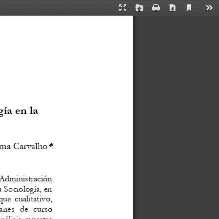
Current
Presentation
Open
Print
Download
Too
View
Mode
gía
en
la
*
ima Carvalho
Administración
a
Sociología,
en
que
cualitativo,
anes
de
curso
nálisis
muestra