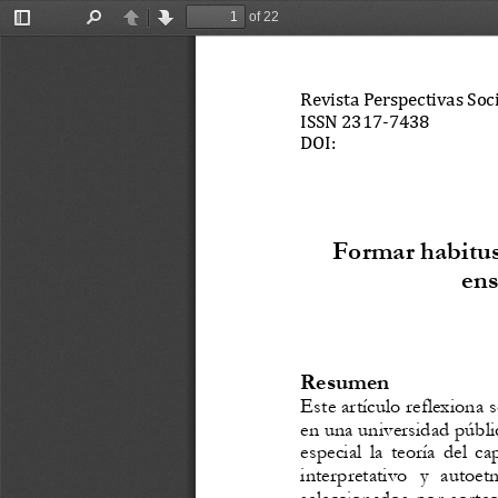
of 22
Toggle
Find
Previous
Next
Sidebar
Revista Perspectivas Soc
ISSN 2317
-
7438
DOI:
Formar
habitu
en
Resum
en
Este
artículo
reflexiona
s
en
una
universidad
públi
especial
la
teoría
del
cap
interpretativo
y
autoetn
seleccionados
por
sorte