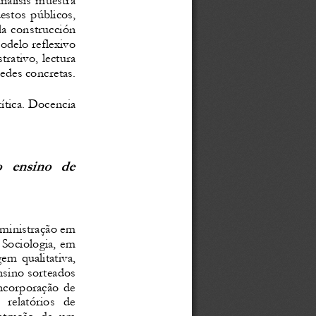
estos
públicos,
la
construcción
odelo
reflexivo
trativo,
lectura
redes
concretas.
rítica.
Do
cencia
o
ensino
de
ministração
em
Sociologia,
em
gem
qualitativa,
nsino
sorteados
ncorporação
de
relatórios
de
strução
de
um