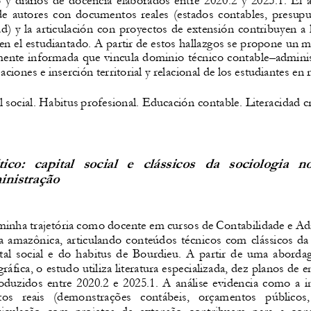
de
autores
con
documentos
reales
(estados
contables,
presupu
ad)
y
la
articulación
con
proyectos
de
extensión
contribuyen
a
en
el
estudiantado.
A
partir
de
estos
hallazgos
se
propone
un
m
mente
informada
que
vincula
dominio
técnico
contable
–
adminis
zaciones
e
inserción
territorial
y
relacional
de
los
estudiantes
en
l
social.
Habitus
profesional.
Educación
contable.
Literacidad
c
tico:
capital
social
e
clássicos
da
sociologia
n
nistração
minha
trajetória
como
docente
em
cursos
de
Contabilidade
e
Ad
a
amazônica,
articulando
conteúdos
técnicos
com
clássicos
da
tal
social
e
do
habitus
de
Bourdieu.
A
partir
de
uma
aborda
ráfica,
o
estudo
utiliza
literatura
especializada,
dez
planos
de
e
oduzidos
entre
2020.2
e
2025.1.
A
análise
evidencia
como
a
i
tos
reais
(demonstrações
contábeis,
orçamentos
públicos,
ticulação
com
projetos
de
extensão
contribuem
para
a
con