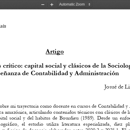
Zoom
Zoom
Out
In
iais
Artigo
s
crítico:
capital
social
y
clásicos
de
la
Sociolo
señanza
de
Contabilidad
y
Administración
Josué de L
obre
mi
trayectoria
como
docente
en
cursos
de
Contabilidad
y
ca
amazónica,
articulando
contenidos
técnicos
con
clásicos
de
l
ital
social
y
del
habitus
de
Bourdieu
(1989).
Desde
un
enfo
ográfico,
el
estudio
utiliza
literatura
especializada,
diez
pl
o
y
diarios
de
docencia
elaborados
entre
2020.2
y
2025.1.
El
a