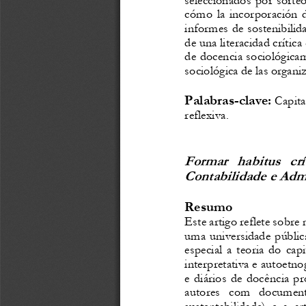
cómo
la
incorporación
informes
de
sostenibilid
de
una
literacidad
crítica
de
docencia
sociológica
sociológica
de
las
organi
Pala
b
ras
-
c
l
ave:
C
apita
reflexiva.
Formar
habitus
crí
Contabilidade
e
Admi
Resumo
Este
artigo
reflete
sobre
uma
universidade
públic
especial
a
teoria
do
capi
interpretativa
e
autoetnog
e
diários
de
docência
pr
autores
com
documen
sustentabilidade)
e
a
ar