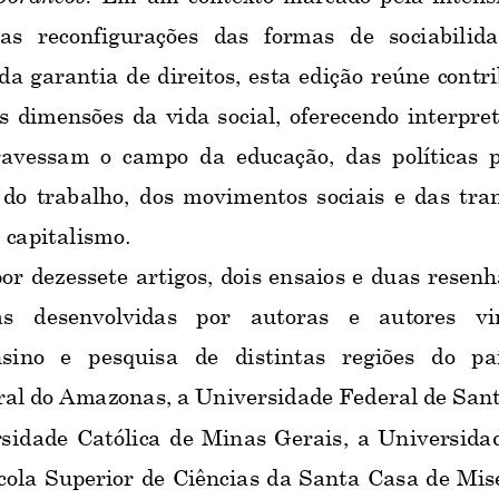
as  reconfigurações  das  formas  de  sociabilida
a garantia de direitos, esta edição reúne contri
s dimensões da vida so
cial, oferecendo interpre
avessam o campo da educação, das políticas p
 do trabalho, dos movimentos sociais e das tra
capitalismo.
r dezessete artigos, dois ensaios e duas resenh
s  desenvolvidas  por  autoras  e  autores  vi
nsino  e  pesquisa  de  distintas  regiões  do  pa
al do Amazonas, a Universidade Federal de Sant
rsidade Católica de Minas Gerais, a Universida
ola Superior de Ciências da Santa Casa de Mise