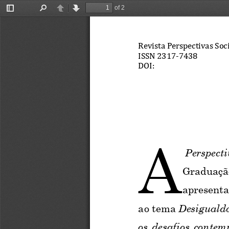
of 2
Toggle
Find
Previous
Next
Sidebar
Revista Perspectivas Soc
ISSN 2317
-
7438
DOI:
A
Perspecti
Graduação
apresenta
ao tema 
Desigualda
os  desafios  contem