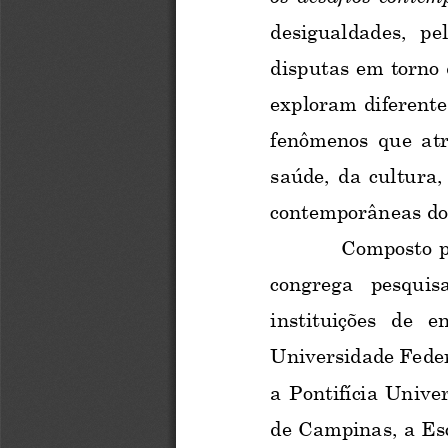
desigualdades,  pel
disputas em torno d
exploram diferente
fenômenos que atr
saúde, da cultura,
contemporâneas do 
Composto po
congrega  pesquisa
instituições  de  e
Universidade Feder
a Pontifícia Unive
de Campinas, a Esc