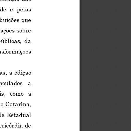
de  e  pelas 
buições que 
tações sobre 
úblicas, da 
nsformações 
as, 
a edição 
nculados  a 
ís
,  c
omo  a 
a Catarina, 
de Estadual 
ricórdia de 