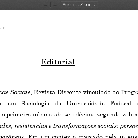
Zoom
Zoom
Out
In
iais
Editorial
, 
R
evista 
D
iscente vinculada ao Prog
vas Sociais
  em  Sociologia  da  Universidade  Federal  d
 o primeiro número de seu décimo segundo volum
des, resistências e transformações sociais: perspe
Em um contexto marcado pela intensi
porâneos. 