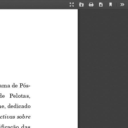
Current
Presentation
Open
Print
Download
Too
View
Mode
rama de Pós
-
e  Pelotas, 
e, dedicado 
ctivas sobre 
ficação das 