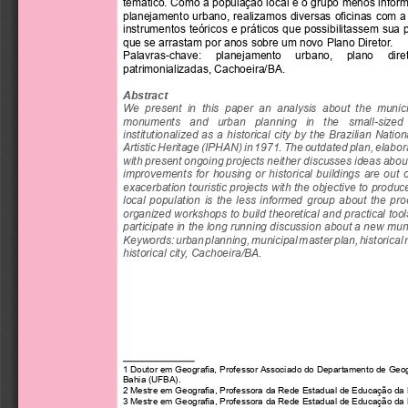
temático. Como a população local é o grupo menos infor
planejamento urbano, realizamos diversas oficinas com a
instrumentos teóricos e práticos que possibilitassem sua 
que se arrastam por anos sobre um novo Plano Diretor. 
Palavras-chave:     planejamento     urbano,     plano     direto
patrimonializadas, Cachoeira/BA.
Abstract
We  present  in  this  paper  an  analysis  about  the  municip
monuments   and   urban   planning   in   the   small-sized  
institutionalized as a historical city by the Brazilian Nation
Artistic Heritage (IPHAN) in 1971. The outdated plan, elabora
with present ongoing projects neither discusses ideas abou
improvements  for  housing  or  historical  buildings  are  out  of
exacerbation touristic projects with the objective to produc
local  population  is  the  less  informed  group  about  the  pro
organized workshops to build theoretical and practical tool
participate in the long running discussion about a new muni
Keywords: urban planning, municipal master plan, historical 
historical city, Cachoeira/BA.
1 Doutor em Geografia, Professor Associado do Departamento de Geogr
Bahia (UFBA).
2 Mestre em Geografia, Professora da Rede Estadual de Educação da 
3 Mestre em Geografia, Professora da Rede Estadual de Educação da 