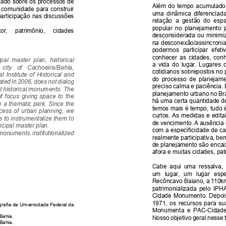
mado sobre os processos de 
Além do tempo acumulado n
 comunidade para construir 
uma  dinâmica  diferenciada 
participação nas discussões 
relação  a  gestão  do  esp
popular  no  planejamento  já
r,     patrimônio,     cidades     
desconsiderada  ou  minimizad
na desconexão/assincronia
podermos  participar  efeti
conhecer  as  cidades,  conhe
al  master  plan,  historical  
a  vida  do  lugar.  Lugares 
 city   of   Cachoeira/Bahia,   
cotidianos sobrepostos n
al Institute of Historical and 
do  processo  de  planejame
ted in 2006, does not dialog 
preciso calma e paciência.
t historical monuments. The 
planejamento urbano no Bra
  focus  giving  space  to  the  
há uma certa quantidade d
e a thematic park. Since the 
temos mais é tempo, tudo 
cess  of  urban  planning,  we  
curtos. As medidas e edit
s to instrumentalize them to 
de vencimento. A ausência 
cipal master plan. 
com a especificidade de cad
monuments, institutionalized 
realmente participativa, b
de planejamento são encai
afora e muitas cidades, pa
Cabe  aqui  uma  ressalva, 
um  lugar,  um  lugar  esp
Recôncavo Baiano, a 110km 
patrimonializada  pelo  IPHA
Cidade Monumento. Depoi
1971,  os  recursos  para  s
afia da Universidade Federal da 
Monumenta  e  PAC-Cidades 
Bahia.
Nosso objetivo geral nesse 
Bahia.