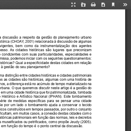
Current
Presentation
Open
Print
Download
Too
View
Mode
 discussão a respeito da gestão do planejamento urbano 
tórica (CHOAY, 2001) relacionada à discussão de algumas 
  vigentes,  bem  como  da  instrumentalização  dos  agentes  
esso.  As  cidades  históricas  são  lugares  que  preconizam  
 condizentes com suas particularidades, especialidades e 
remissa, podemos iniciar com os seguintes questionamentos: 
istóricas? Qual a especificidade destas cidades em relação 
e à gestão do seu planejamento?
a distinção entre cidades históricas e cidades patrimoniais 
as cidades são históricas, algumas com uma história de 
nos, a diferença está no acúmulo de tempo materializado na 
rbana. O que queremos discutir neste artigo é a gestão do 
em uma cidade histórica que foi patrimonializada, tombada 
io Histórico e Artístico Nacional (IPHAN). Este tombamento 
érie de medidas específicas para se pensar uma cidade 
Se por um lado o tombamento ajuda a conservar o tecido 
nicos construídos em tempos passados, por outro o conjunto 
ificultam, em muitos casos, a conexão destas cidades com o 
tóricas patrimoniais em função das normas, leis e decretos 
 museificados ou petrificados, como propõe Jeudy (2005). 
em função do tempo é o ponto central da discussão.