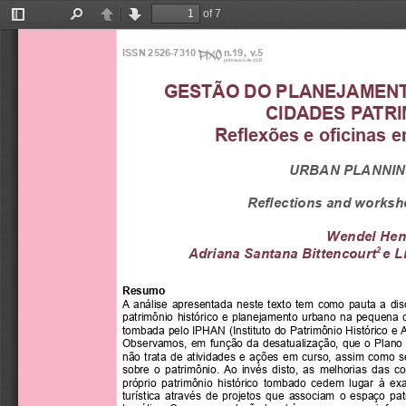
of 7
Toggle
Find
Previous
Next
Sidebar
ISSN 2526-7310
n.19, v.5
primavera de 2021
GESTÃO DO PLANEJAMENT
CIDADES PATR
Reflexões e oficinas 
URBAN PLANNIN
Reflections and worksh
Wendel Hen
 Adriana Santana Bittencourt
e L
2 
Resumo
A  análise  apresentada  neste  texto  tem  como  pauta  a  disc
patrimônio  histórico  e  planejamento  urbano  na  pequena  
tombada pelo IPHAN (Instituto do Patrimônio Histórico e A
Observamos, em função da desatualização, que o Plano 
não  trata  de  atividades  e  ações  em  curso,  assim  como  
sobre  o  patrimônio.  Ao  invés  disto,  as  melhorias  das  c
próprio  patrimônio  histórico  tombado  cedem  lugar  à  e
turística  através  de  projetos  que  associam  o  espaço  pa