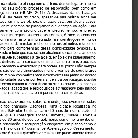
a cidade, o planejamento urbano destes lugares implica 
 no  seu  próprio  processo  de  elaboração,  bem  como  em  
aço  urbano  (GUMA,  2016).  A  discussão  da  participação  
  é  um  tema  difundido,  apesar  de  sua  prática  ainda  ser  
a  em  muitos  planos,  e  a  razão  está,  em  alguns  casos,  
 entre o tempo do planejamento e o tempo da ação. Para 
vamente  com  profundidade  é  preciso  tempo;  é  preciso  
cer  as  regras,  as  leis  e  as  normas;  é  preciso  conhecer  
 com  muita  história  impregnada  nas  construções  e  muitos  
o presente demandam muito tempo nos primeiros momentos 
nto  para  compreensão  dessa  complexidade  temporal.  É  
 E isto é tudo que não se tem atualmente quando falamos de 
sil. Até superamos a ideia de que não existe planejamento, 
e dinheiro para ser gasto em planejamento, mas o que não 
é pensado e executado para ontem. Os prazos são sempre 
ais são sempre anunciados muito próximos de seus prazos 
de tempo compatível para desenvolver um plano de acordo 
a cidade faz cair por terra a ideia da participação popular 
em como anulam a importância da singularidade. Os modelos 
xados, adaptados e reproduzidos 
ad nauseum
 pelo mundo 
trimoniais ou não, acabam por se tornarem réplicas.
 não  escreveremos  sobre  o  mundo,  escreveremos  sobre  
ecífico  chamado  Cachoeira,  uma  cidade  localizada  no 
de Salvador. Um lugar com 450 anos de história ocidental 
N  que  a  consagrou  Cidade  Histórica,  Cidade  Heroica  e  
s de 30 anos do seu congelamento como monumento, em 
ua  renovação  e  recuperação  chegaram  em  planos  como  o  
 Históricas  (Programa  de  Aceleração  do  Crescimento).  
texto é discutir questões vinculadas ao planejamento urbano 