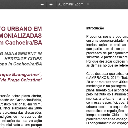
Zoom
Zoom
Out
In
O URBANO EM 
Introdução
IMONIALIZADAS
Propomos neste artigo uma
em uma pequena cidade his
em Cachoeira/BA
teorias,  ações  e  práticas
que  participam  desse  proc
G MANAGEMENT IN 
processos de planejamento
sutilezas. A partir dessa p
HERITAGE CITIES 
Por que destacar cidades h
ops in Cachoeira/BA
às demais no que se refer
Cabe destacar que existe um
rique Baumgartner
,
1
(LAMPRAKOS, 2014). Todas 
ívia Fraga Celestino
3 
20 anos e outras com 400 a
morfologia e na paisagem u
planejamento que acontece 
pelo Instituto do Patrimôn
ussão  sobre  plano  diretor,  
implica, 
a  priori
, em uma s
cidade  de  Cachoeira/Bahia,  
com essa especificidade. 
rtístico Nacional) em 1971. 
urbano e os bens arquitetô
Diretor elaborado em 2006 
específico de regulações d
se  aproxima  das  discussões  
tempo presente. Cidades his
ondições  de  moradia  ou  do  
poderiam tornar-se espaços
xacerbação  da  sua  vocação  
O congelamento do espaço 
trimonializado  a  um  parque  