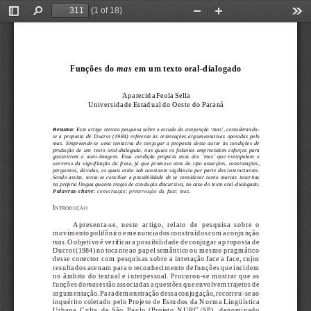
(1 of 18)
Toggle
Find
Zoom
Zoom
Too
Sidebar
Out
In
Aparecida Feola Sella
Funções do 
mas
 em um texto oral-dialogado
Aparecida Feola Sella
Universidade Estadual do Oeste do Paraná
Resumo:
 Este artigo retrata pesquisa sobre o estudo da conjunção ‘mas’, considerando-
se  a  proposta  de  Ducrot  (1984)  referente  às  orientações  argumentativas  operadas  pelo
mas.  Empreende-se  uma  tentativa  de  conjugar  a  proposta  desse  autor  às  condições  de
produção  de  um  texto  oral-dialogado,  nas  quais  os  falantes  empreendem  esforços  para
garantirem  a  auto-imagem.  Essa  condição  propicia  usos  dos  ‘mas’  que  extrapolam  o
universo  da  significação  da  frase,  já  que  promove  atos  do  tipo  asserções,  constatações,
perguntas, dúvidas, os quais estão sob constante vigilância por parte dos interactantes.
Sendo  assim,  tenta-se  conciliar  a  possibilidade  de  se  considerar  tanto  marcas  inscritas
na própria língua quanto traços de condução discursiva, no caso do texto oral-dialogado.
Palavras-chave:
  conversação;  preservação  da  face;  mas.
I
NTRODUÇÃO
Apresenta-se,  neste  artigo,  relato  de  pesquisa  sobre  o
movimento polifônico em enunciados construídos com a conjunção
mas
. O objetivo é verificar a possibilidade de conjugar a proposta de
Ducrot (1984) no tocante ao papel semântico ou mesmo pragmático
desse conector com pesquisas sobre a interação face a face, cujos
resultados acenam para o reconhecimento de funções que incidem
no âmbito do textual e interpessoal. Procurou-se mostrar que as
funções do 
mas
 estão associadas a questões que envolvem trajetos de
argumentação. Para demonstração dessa conjugação, recorreu-se ao
inquérito coletado pelo Projeto de Estudos da Norma Lingüística
Urbana  Culta  de  São  Paulo  (Projeto  NURC/SP),  denominado