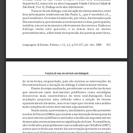
Inquérito 62, transcrito na obra 
Linguagem Falada Culta na Cidade de
São Paulo
, Vol. II, 
Diálogo entre dois informantes
.
Trata-se de um diálogo, com duração de oitenta minutos, entre
dois informantes residentes em São Paulo: L
, que é vendedor; e L
,
1
2
que é estatístico. Os temas tratados são, por vezes, direcionados pela
Documentadora, que estimula a conversa entre os dois, participando,
também, em certos momentos, efetivamente da conversa. Embora o
diálogo  tenha  sido  gravado,  e  os  temas  mais  ou  menos
preestabelecidos, a liberdade de expressão dos participantes ficou,
311
Linguagem & Ensino, Pelotas, v.11, n.2, p.311-327, jul./dez. 2008
Funções do mas em um texto oral-dialogado
de certa forma, resguardada, pois são restritas as intervenções da
Documentadora e a duração do diálogo é relativamente extensa.
Diante do 
corpus
 analisado, perceberam-se ocorrências do 
mas
que  atestavam  tanto  movimentos  polifônicos  como  estratégias
discursivas  mais  características  do  texto  oral-dialogado.  Essa
avaliação  propiciou  uma  reflexão  sobre  a  junção  de  teorias
aparentemente distantes, mas com traços que rendem uma análise
mais completa de certos movimentos argumentativos.
Sendo assim, apresentamos, inicialmente, questões presentes
na obra de Ducrot (1984) e que rendem uma descrição do 
mas
 pautada
nos movimentos polifônicos atrelados a instâncias argumentativas
demarcadas necessariamente na significação da frase. Na seqüência,
são verificados principalmente casos analisados por Schiffrin (1987),
autora que se dedica ao estudo da conversação (portanto ao estudo
do texto oral-dialogado) e promove uma discussão pertinente sobre