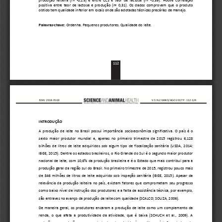
produção  leiteira  (r=  -
0,23)  e  entre  CCS  e  teor  de  lactose  (r=  -
0,39).  Houve  correlação  
positiva  entre  teor  de  lactose  e  produção  (r=  0,31).  Os  dados  comprovam  que  o  produto  
obtido tem qualidade
 inferior em locais onde são adotadas técnicas precárias de manejo.
Palavras
-chave:
 Ordenha. Pequenos produtores. Qualidade do leite.
112 
ISSN: 2318
-
356X
V.5 N.2 MAIO/AGO 2017 P. 112
-
124
INTRODUÇÃO
A  produção  de  leite  no  Brasil  possui  importância  socioeconômica  significativa.  O  país  é  o  
sexto  maior  prod
utor  mundial  e,  apenas  no  primeiro  trimestre  de  2015  registrou  6,128  
bilhões  de  litros  de  leite  adquiridos  sob  algum  tipo  de  fiscalização  sanitária  (USDA,  2014;  
IBGE, 2015). Dentre os estados brasileiros, o Rio Grande do Sul é o segundo maior produtor 
naci
onal  de  leite,  com  10,6%  da  produção  brasileira  e  é  o  Estado  que  mais  contribui  para  a  
produção geral da região sul do Brasil. No primeiro trimestre de 2015, registrou pouco mais 
de  846  milhões  de  litros  de  leite  adquirido  sob  inspeção  sanitária  (IBGE,  201
5).  Apesar  da  
relevância  da  produção  leiteira  no  país,  existem  fatores  que  comprometem  seu  progresso  
como baixo nível de instrução dos produtores e a falta de assistência técnica, por exemplo, 
são entraves no avanço da produção de leite com qualidade (SCAL
CO; SOUZA, 2006). 
De  maneira  geral,  os  produtores  encaram  a  produção  de  leite  como  um  complemento  da  
renda,  o  que  afeta  a  produtividade  da  atividade,  que  é  baixa  (SCHUCH  et  al.,  2009).  A  