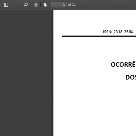
of 11
Toggle
Find
Previous
Next
Sidebar
ISSN: 2318
-
356X
OCORRÊN
DO