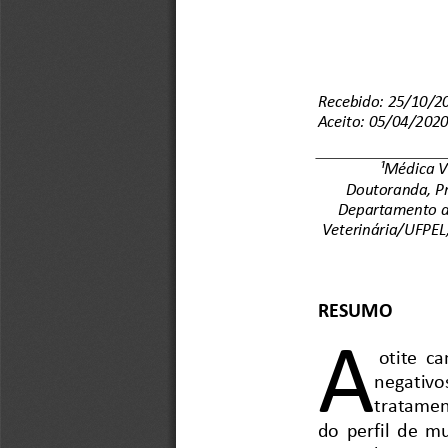
Recebido: 25/10/2
Aceito: 05/04/202
¹Médica V
Doutoranda, P
Departamento de
Veterinária/UFPEL;
RESUMO
A
otite  c
negativos
tratamen
do  perfil  de  m