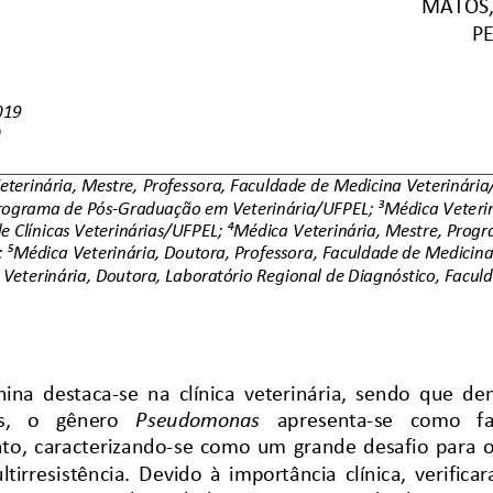
MATOS, 
PE
019
0
eterinária, Mestre, Professora, Faculdade de Medicina Veterinária
rograma de Pós
-
Graduação em Veterinária/UFPEL; ³Médica Veteriná
 Clínicas Veterinárias/UFPEL; ⁴Médica 
Veterinária, Mestre, Prog
 ⁵Médica Veterinária, Doutora, Professora, Faculdade de Medicina
Veterinária, 
Doutora, Laboratório Regional de Diagnóstico, Facul
anina  destaca
-
se  na  clínica  veterinária,  sendo  que  de
,   o   gênero 
Pseudomonas
apresenta
-
se   como   f
to,  caracterizando
-
se  como  um  grande  desafio  para  os
ultirresistência.  Devido  à  importância  clínica,  verifica