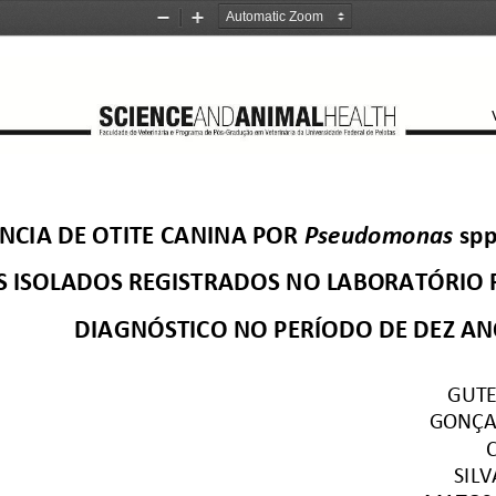
Zoom
Zoom
Out
In
CIA DE OTITE CANINA POR 
Pseudomonas 
sp
S ISOLADOS REGISTRADOS NO LABORATÓRIO 
DIAGNÓSTICO NO PERÍODO DE DEZ AN
GUTER
GONÇAL
C
SILV