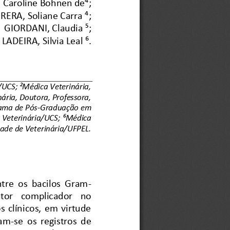
Caroline Bohnen de⁴;
RERA, Soliane Carra ⁴;
GIORDANI, Claudia ⁵;
LADEIRA, Silvia Leal 
⁶
.
/UCS; ²Médica Veterinária, 
ria, Doutora, Professora, 
rama de Pós
-
Graduação em 
 Veterinária/UCS; 
⁶
Médica 
dade de Veterinária/UFPEL.
ntre  os  bacilos  Gram
-
ator   complicador   no 
  clínicos,  em  virtude 
ram
-
se  os  registros  de 