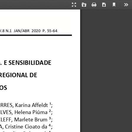
Current
Presentation
Open
Print
Download
Too
View
Mode
V.8 N.1  JAN/ABR  2020  P. 
55
-
64
p
. 
E SENSIBILIDADE 
REGIONAL DE 
OS
RES, Karina Affeldt ¹;
VES, Helena Piúma ²;
LEFF, Marlete Brum ³;
A, Cristine Cioato da ⁴;