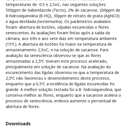
temperaturas de -0.5 e 2,5oC, nas seguintes soluções:
500ppm de tiabendazole (Tecto), 2% de sacarose, 200ppm de
8-hidroxiquinolina (8-HQ), 30ppm de nitrato de prata (AgNO3)
e água destilada (testemunha). Os parâmetros avaliados
foram: abertura de botões, sépalas escurecidas e flores
senescentes. As avaliações foram feitas após a saída da
câmara, aos três e aos sete dias em temperatura ambiente
(15ºC). A abertura de botões foi maior na temperatura de
armazenamento 2,5oC, e na solução de sacarose. Para
avaliação da senescência observou-se que as flores
armazenadas a 2,5ºC tiveram este processo acelerado,
principalmente em solução de sacarose. Na avaliação do
escurecimento das lígulas observou-se que a temperatura de
2,5ºC não favoreceu o desenvolvimento deste processo,
enquanto que a 0,5ºC a incidência de lígulas escurecidas foi
grande. A melhor solução testada foi a 8- hidroxiquinolina, que
conserva melhor as flores, enquanto que a sacarose acelera o
processo de senescência, embora aumente o percentual de
abertura de flores.
Downloads