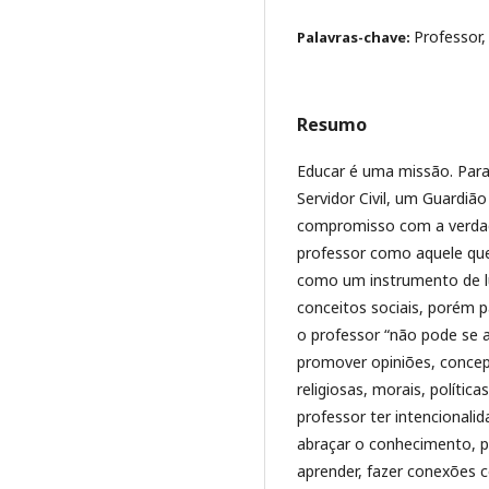
Professor,
Palavras-chave:
Resumo
Educar é uma missão. Para
Servidor Civil, um Guardiã
compromisso com a verdade
professor como aquele qu
como um instrumento de l
conceitos sociais, porém 
o professor “não pode se a
promover opiniões, concep
religiosas, morais, política
professor ter intencionalid
abraçar o conhecimento, p
aprender, fazer conexões c