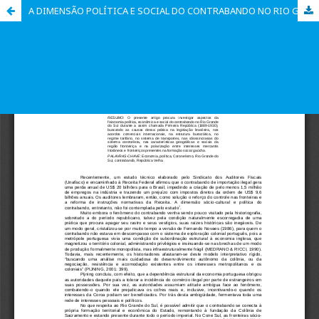
A DIMENSÃO POLÍTICA E SOCIAL DO CONTRABANDO NO RIO GRANDE DO SUL