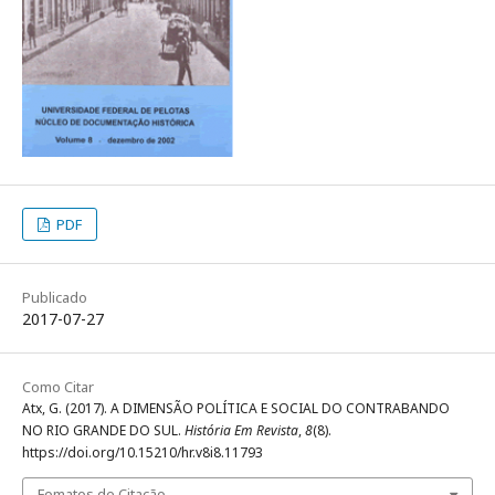
PDF
Publicado
2017-07-27
Como Citar
Atx, G. (2017). A DIMENSÃO POLÍTICA E SOCIAL DO CONTRABANDO
NO RIO GRANDE DO SUL.
História Em Revista
,
8
(8).
https://doi.org/10.15210/hr.v8i8.11793
Fomatos de Citação