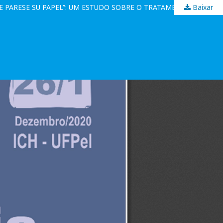
Baixar
“MUI SEÑOR MIO, DESPUES DE HAUER RECONOZIDO LAS MEDIZINAS, PARESE QUE HA ENCONTRADO DE MENOS TODO LO QUE PARESE SU PAPEL”: UM ESTUDO SOBRE O TRATAMENTO DE TUMORES NO PARAGUAI COLONIAL (SÉCULOS XVII E XVIII)