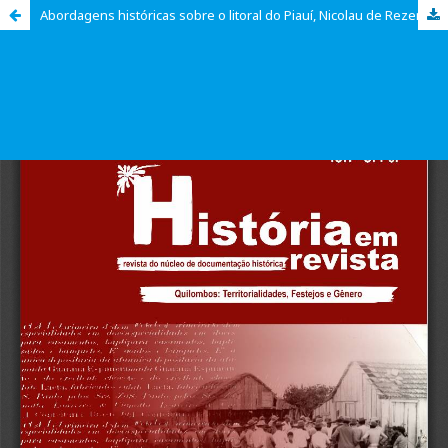
Abordagens históricas sobre o litoral do Piauí, Nicolau de Rezende, rio Parnaíba e a cartografia nacional