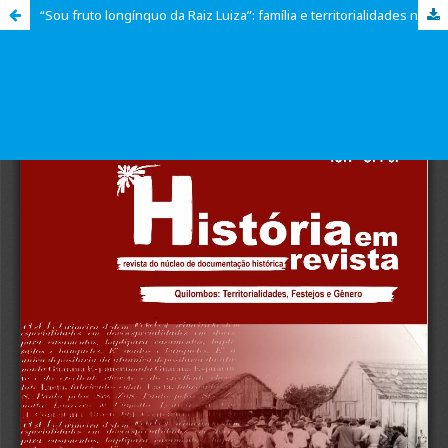
“Sou fruto longínquo da Raiz Luiza”: família e territorialidades negras a partir do quilombo Rincão dos Fernandes