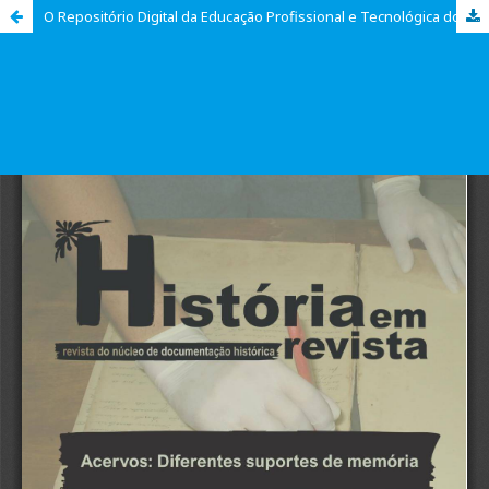
O Repositório Digital da Educação Profissional e Tecnológica do IFSul (Pelotas-RS) como espaço de memória e patrimônio: contribuições para a história pública escolar a partir do seu acervo fotográfico (1930–1950)