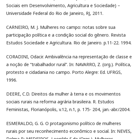
Sociais em Desenvolvimento, Agricultura e Sociedade) –
Universidade Federal do Rio de Janeiro, RJ, 2011.
CARNEIRO, M. J. Mulheres no campo: notas sobre sua
participação política e a condição social do gênero. Revista
Estudos Sociedade e Agricultura. Rio de Janeiro. p.11-22. 1994.
CORADINI, Odacir. Ambivalência na representação de classe e
a noção de “trabalhador rural”. In: NAVARRO, Z. (org.). Política,
protesto e cidadania no campo. Porto Alegre: Ed. UFRGS,
1996.
DEERE, C.D. Direitos da mulher à terra e os movimentos
sociais rurais na reforma agrária brasileira. R. Estudos
Feministas, Florianópolis, v.12, n.1, p. 175- 204, jan.-abr./2004.
ESMERALDO, G. G. O protagonismo político de mulheres
rurais por seu reconhecimento econômico e social. In: NEVES,
Delma P.; MEDEIROS, Leonilde S.de (Orgs.). Mulheres