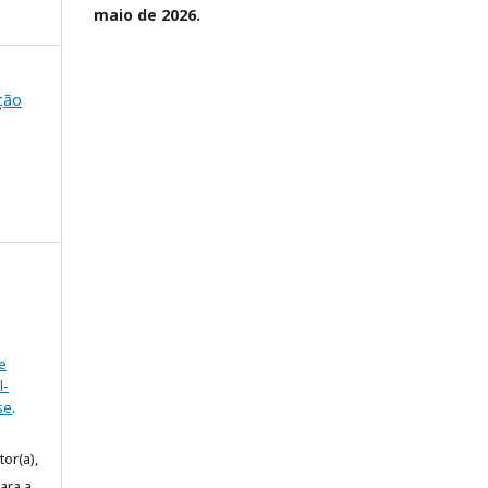
maio de 2026.
ação
e
l-
se
.
or(a),
ara a