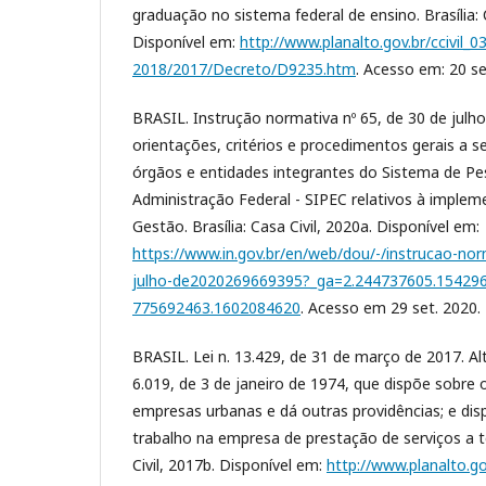
graduação no sistema federal de ensino. Brasília: 
Disponível em:
http://www.planalto.gov.br/ccivil_
2018/2017/Decreto/D9235.htm
. Acesso em: 20 se
BRASIL. Instrução normativa nº 65, de 30 de julh
orientações, critérios e procedimentos gerais a 
órgãos e entidades integrantes do Sistema de Pes
Administração Federal - SIPEC relativos à imple
Gestão. Brasília: Casa Civil, 2020a. Disponível em:
https://www.in.gov.br/en/web/dou/-/instrucao-no
julho-de2020269669395?_ga=2.244737605.15429
775692463.1602084620
. Acesso em 29 set. 2020.
BRASIL. Lei n. 13.429, de 31 de março de 2017. Alt
6.019, de 3 de janeiro de 1974, que dispõe sobre
empresas urbanas e dá outras providências; e dis
trabalho na empresa de prestação de serviços a te
Civil, 2017b. Disponível em:
http://www.planalto.go