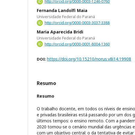
http://orcid.org/0000-0003-1246-0760
Fernanda Landolfi Maia
Universidade Federal do Paraná
http://orcid.org/0000-0003-3037-3388
Maria Aparecida Bridi
Universidade Federal do Paraná
http://orcid.org/0000-0001-8004-1360
https://doi.org/10.15210/norus.v8i14.19908
DOI:
Resumo
Resumo
O trabalho docente, em todos os níveis de ensino,
e privadas brasileiras está passando por um dos 
últimos tempos: o ensino remoto. Com a pandem
2020 tornou-se o cenário mundial das urgências 
com um objetivo central: o da tentativa de evitar