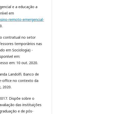
gencial e a educação a
onível em
ensino-remoto-emergencial-
0.
ão contratual no setor
ofessores temporários nas
do em Sociologia) -
isponível em:
cesso em: 10 out. 2020.
anda Landolfi. Banco de
-office no contexto da
, 2020.
2017. Dispõe sobre o
valiação das instituições
 graduação e de pós-