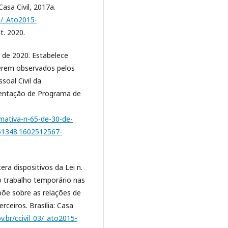
Casa Civil, 2017a.
03/_Ato2015-
t. 2020.
o de 2020. Estabelece
serem observados pelos
soal Civil da
mentação de Programa de
rmativa-n-65-de-30-de-
61348.1602512567-
era dispositivos da Lei n.
 o trabalho temporário nas
põe sobre as relações de
rceiros. Brasília: Casa
v.br/ccivil_03/_ato2015-