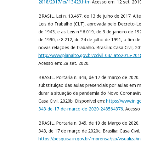
2018/2017/lei/l13429.htm
Acesso em: 12 set. 2010
BRASIL. Lei n. 13.467, de 13 de julho de 2017. Al
Leis do Trabalho (CLT), aprovada pelo Decreto-Lei
de 1943, e as Leis n º 6.019, de 3 de janeiro de 1
de 1990, e 8.212, de 24 de julho de 1991, a fim de
novas relações de trabalho. Brasília: Casa Civil, 2
http://www.planalto.gov.br/ccivil_03/_ato2015-20
Acesso em: 28 set. 2020.
BRASIL. Portaria n. 343, de 17 de março de 2020.
substituição das aulas presenciais por aulas em m
durar a situação de pandemia do Novo Coronavírus
Casa Civil, 2020b. Disponível em:
https://www.in.g
343-de-17-de-marco-de-2020-248564376
. Acesso
BRASIL. Portaria n. 345, de 19 de Março de 2020. 
343, de 17 de março de 2020c. Brasília: Casa Civil
https://pesquisa.in.gov.br/imprensa/jsp/visualiza/i