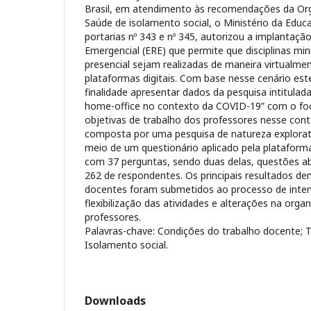
Brasil, em atendimento às recomendações da Or
Saúde de isolamento social, o Ministério da Educ
portarias nº 343 e nº 345, autorizou a implantaç
Emergencial (ERE) que permite que disciplinas mi
presencial sejam realizadas de maneira virtualme
plataformas digitais. Com base nesse cenário est
finalidade apresentar dados da pesquisa intitulad
home-office no contexto da COVID-19” com o fo
objetivas de trabalho dos professores nesse con
composta por uma pesquisa de natureza exploratór
meio de um questionário aplicado pela platafor
com 37 perguntas, sendo duas delas, questões a
262 de respondentes. Os principais resultados 
docentes foram submetidos ao processo de intens
flexibilização das atividades e alterações na org
professores.
Palavras-chave: Condições do trabalho docente; 
Isolamento social.
Downloads