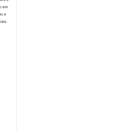
to em
as e
iais.