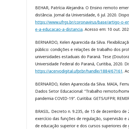
BEHAR, Patrícia Alejandra. O Ensino remoto emer
distância. Jornal da Universidade, 6 jul. 2020. Disp
https://www.ufrgs.br/coronavirus/base/artigo-o-
e-a-educacao-a-distancia
. Acesso em: 10 out. 202
BERNARDO, Kelen Aparecida da Silva. Flexibilizaç
público: condições e relações de trabalho dos pr
universidades estaduais do Paraná. Tese (Doutora
Universidade Federal do Paraná, Curitiba, 2020. D
https://acervodigital.ufpr.br/handle/1884/67161
. A
BERNARDO, Kelen Aparecida da Silva. MAIA, Fern
Dados Setor Educacional: “Trabalho remoto/home
pandemia COVID-19”. Curitiba: GETS/UFPR; REMIR
BRASIL. Decreto n. 9.235, de 15 de dezembro de 
exercício das funções de regulação, supervisão e a
de educação superior e dos cursos superiores de