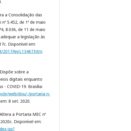
.
tera a Consolidação das
 nº 5.452, de 1º de maio
974, 8.036, de 11 de maio
 adequar a legislação às
017c. Disponível em:
18/2017/lei/L13467.htm
.
 Dispõe sobre a
eios digitais enquanto
 - COVID-19. Brasília:
ov.br/web/dou/-/portaria-n-
 em: 8 set. 2020.
Altera a Portaria MEC nº
, 2020c. Disponível em:
ndex.jsp?