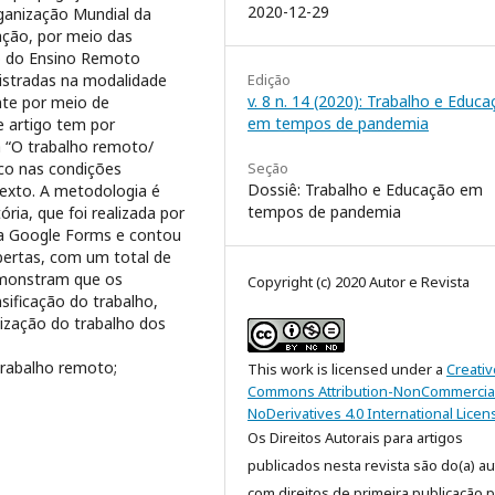
2020-12-29
ganização Mundial da
ação, por meio das
ão do Ensino Remoto
Edição
nistradas na modalidade
v. 8 n. 14 (2020): Trabalho e Educ
nte por meio de
em tempos de pandemia
e artigo tem por
a “O trabalho remoto/
Seção
co nas condições
Dossiê: Trabalho e Educação em
texto. A metodologia é
tempos de pandemia
ia, que foi realizada por
ma Google Forms e contou
bertas, com um total de
demonstram que os
Copyright (c) 2020 Autor e Revista
ificação do trabalho,
anização do trabalho dos
Trabalho remoto;
This work is licensed under a
Creativ
Commons Attribution-NonCommercia
NoDerivatives 4.0 International Licen
Os Direitos Autorais para artigos
publicados nesta revista são do(a) aut
com direitos de primeira publicação p