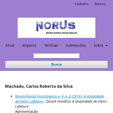
Cadastro
Acesso
Atual
Arquivos
Notícias
Submissões
Sobre
Buscar
Machado, Carlos Roberto da Silva
Novos Rumos Sociológicos v. 4 n. 6 (2016): A atualidade
de Henri Lefebvre
- Dossiê temático A atualidade de Henri
Lefebvre
Apresentação