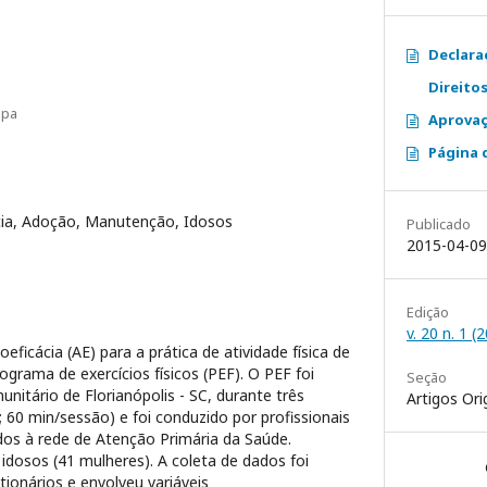
Declara
Direito
mpa
Aprovaç
Página d
cia, Adoção, Manutenção, Idosos
Publicado
2015-04-09
Edição
v. 20 n. 1 (
oeficácia (AE) para a prática de atividade física de
ograma de exercícios físicos (PEF). O PEF foi
Seção
nitário de Florianópolis - SC, durante três
Artigos Ori
60 min/sessão) e foi conduzido por profissionais
dos à rede de Atenção Primária da Saúde.
idosos (41 mulheres). A coleta de dados foi
tionários e envolveu variáveis