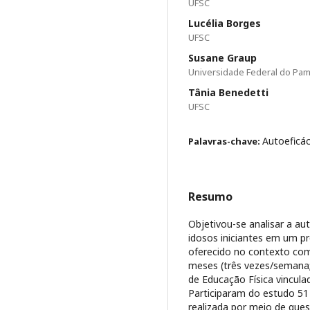
UFSC
Lucélia Borges
UFSC
Susane Graup
Universidade Federal do Pa
Tânia Benedetti
UFSC
Autoeficá
Palavras-chave:
Resumo
Objetivou-se analisar a aut
idosos iniciantes em um pr
oferecido no contexto comu
meses (três vezes/semana; 
de Educação Física vincula
Participaram do estudo 51 
realizada por meio de ques