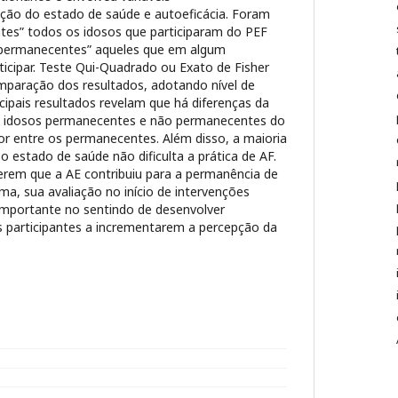
ção do estado de saúde e autoeficácia. Foram
es” todos os idosos que participaram do PEF
o permanecentes” aqueles que em algum
cipar. Teste Qui-Quadrado ou Exato de Fisher
omparação dos resultados, adotando nível de
ncipais resultados revelam que há diferenças da
e idosos permanecentes e não permanecentes do
or entre os permanecentes. Além disso, a maioria
o estado de saúde não dificulta a prática de AF.
erem que a AE contribuiu para a permanência de
ma, sua avaliação no início de intervenções
mportante no sentindo de desenvolver
os participantes a incrementarem a percepção da