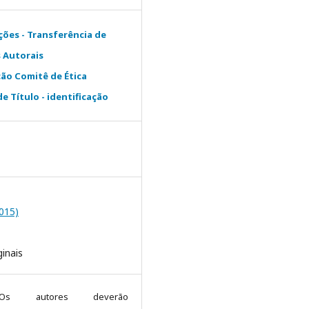
ções - Transferência de
s Autorais
ão Comitê de Ética
e Título - identificação
2015)
ginais
Os autores deverão