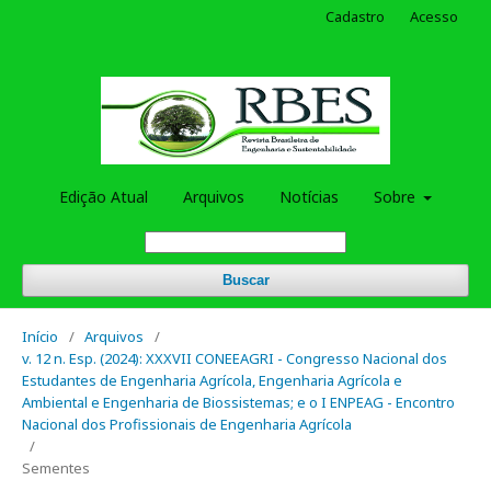
Cadastro
Acesso
Edição Atual
Arquivos
Notícias
Sobre
Buscar
Início
/
Arquivos
/
v. 12 n. Esp. (2024): XXXVII CONEEAGRI - Congresso Nacional dos
Estudantes de Engenharia Agrícola, Engenharia Agrícola e
Ambiental e Engenharia de Biossistemas; e o I ENPEAG - Encontro
Nacional dos Profissionais de Engenharia Agrícola
/
Sementes