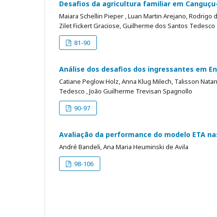
Desafios da agricultura familiar em Canguçu
Maiara Schellin Pieper , Luan Martin Arejano, Rodrig
Zilet Fickert Graciose, Guilherme dos Santos Tedesco
81-90
Análise dos desafios dos ingressantes em E
Catiane Peglow Holz, Anna Klug Milech, Talisson Na
Tedesco , João Guilherme Trevisan Spagnollo
90-97
Avaliação da performance do modelo ETA nas
André Bandeli, Ana Maria Heuminski de Avila
98-106