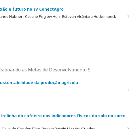
exão e futuro no IV ConectAgro
Nunes Hubner , Catiane Peglow Holz, Estevan Alcântara Huckembeck
1
ulsionando as Metas de Desenvolvimento S
sustentabilidade da produção agrícola
2
elinha do cafeeiro nos indicadores físicos do solo no curto
va, Osvaldo Guedes Filho, Renata Bachin Mazzini Guedes
3