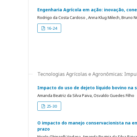
Engenharia Agrícola em ação: inovação, con
Rodrigo da Costa Cardoso , Anna Klug Milech, Bruno 
16-24
Tecnologias Agrícolas e Agronômicas: Imp
Impacto do uso de dejeto líquido bovino na 
Amanda Beatriz da Silva Paiva, Osvaldo Guedes Filho
25-30
O impacto do manejo conservacionista na entr
prazo
Nicole Ghinzelli Vedana, Amanda Beatriz da Silva Pai