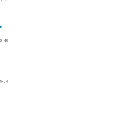
de
8-48
9-54