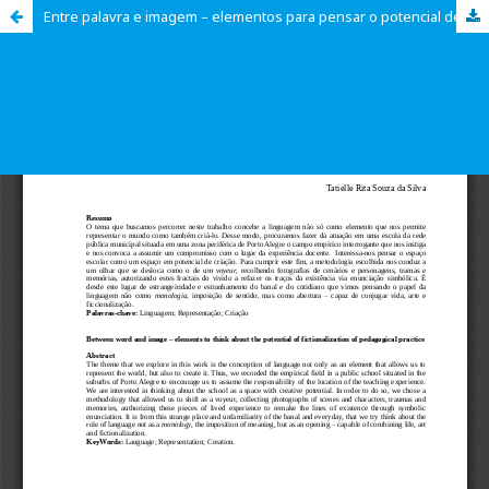
Entre palavra e imagem – elementos para pensar o potencial de ficcionalização da prática pedagógica