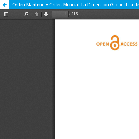
Orden Marítimo y Orden Mundial. La Dimension Geopolitica 