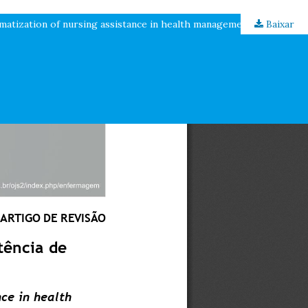
ematization of nursing assistance in health management
Baixar