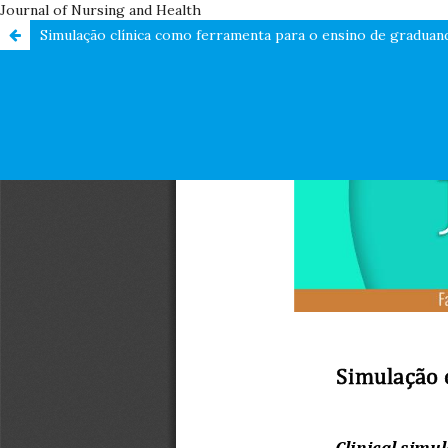
Journal of Nursing and Health
Simulação clínica como ferramenta para o ensino de graduando