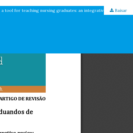
a tool for teaching nursing graduates: an integrative review
Baixar