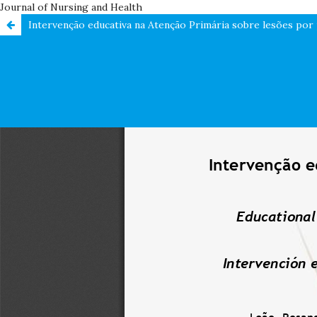
Journal of Nursing and Health
Intervenção educativa na Atenção Primária sobre lesões por