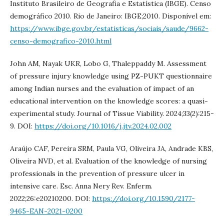
Instituto Brasileiro de Geografia e Estatística (IBGE). Censo
demográfico 2010. Rio de Janeiro: IBGE;2010. Disponível em:
https://www.ibge.gov.br/estatisticas/sociais/saude/9662-
censo-demografico-2010.html
John AM, Nayak UKR, Lobo G, Thaleppaddy M. Assessment
of pressure injury knowledge using PZ-PUKT questionnaire
among Indian nurses and the evaluation of impact of an
educational intervention on the knowledge scores: a quasi-
experimental study. Journal of Tissue Viability. 2024;33(2):215-
9. DOI:
https://doi.org/10.1016/j.jtv.2024.02.002
Araújo CAF, Pereira SRM, Paula VG, Oliveira JA, Andrade KBS,
Oliveira NVD, et al. Evaluation of the knowledge of nursing
professionals in the prevention of pressure ulcer in
intensive care. Esc. Anna Nery Rev. Enferm.
2022;26:e20210200. DOI:
https://doi.org/10.1590/2177-
9465-EAN-2021-0200