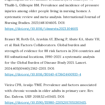
Thalib L, Gillespie BM. Prevalence and incidence of pressure
injuries among older people living in nursing homes: A
systematic review and meta-analysis. International Journal of
Nursing Studies. 2023;148:104605. DOI:
https://doi.org/10.1016/j.ijnurstu.2023.104605
Brauer M, Roth GA, Aravkin AY, Zheng P, Abate KA, Abate YH,
et al. Risk Factors Collaborators. Global burden and
strength of evidence for 88 risk factors in 204 countries and
811 subnational locations, 1990-2021: a systematic analysis
for the Global Burden of Disease Study 2021. Lancet.
2024;403(10440):2162-2203. DOI:
https://doi.org/10.1016/S0140-6736(24)00933-4
Vieira CPB, Araújo TME. Prevalence and factors associated
with chronic wounds in older adults in primary care. Rev.
Esc. Enferm. USP. 2018;52:e03415. DOI:
https://doi.org/10.1590/S1980-220X2017051303415
.