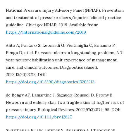
National Pressure Injury Advisory Panel (NPIAP). Prevention
and treatment of pressure ulcers/injuries: clinical practice
guideline. Chicago: NPIAP; 2019. Available from:
https://internationalguideline.com/2019
Alito A, Portaro S, Leonardi G, Ventimiglia C, Bonanno F,
Fenga D, et al. Pressure ulcers: a longstanding problem. A 7-
year neurorehabilitation unit experience of management,
care, and clinical outcomes. Diagnostics (Basel).
2023;13(20):3213. DOI:
https://doi.org/10.3390/diagnostics13203213
de Bengy AF, Lamartine J, Sigaudo-Roussel D, Fromy B.
Newborn and elderly skin: two fragile skins at higher risk of
pressure injury. Biological Reviews. 2022;97(3):874-95. DOI:
https://doi.org/10.1111/brv.12827
Sugathapala RDUP, Latimer S, Balasuriya A, Chaboyer W,