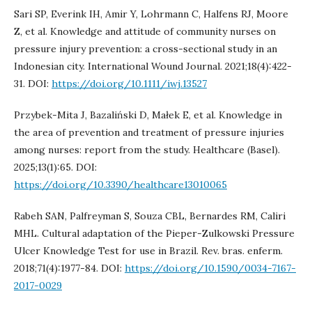
Sari SP, Everink IH, Amir Y, Lohrmann C, Halfens RJ, Moore
Z, et al. Knowledge and attitude of community nurses on
pressure injury prevention: a cross-sectional study in an
Indonesian city. International Wound Journal. 2021;18(4):422-
31. DOI:
https://doi.org/10.1111/iwj.13527
Przybek-Mita J, Bazaliński D, Małek E, et al. Knowledge in
the area of prevention and treatment of pressure injuries
among nurses: report from the study. Healthcare (Basel).
2025;13(1):65. DOI:
https://doi.org/10.3390/healthcare13010065
Rabeh SAN, Palfreyman S, Souza CBL, Bernardes RM, Caliri
MHL. Cultural adaptation of the Pieper-Zulkowski Pressure
Ulcer Knowledge Test for use in Brazil. Rev. bras. enferm.
2018;71(4):1977-84. DOI:
https://doi.org/10.1590/0034-7167-
2017-0029