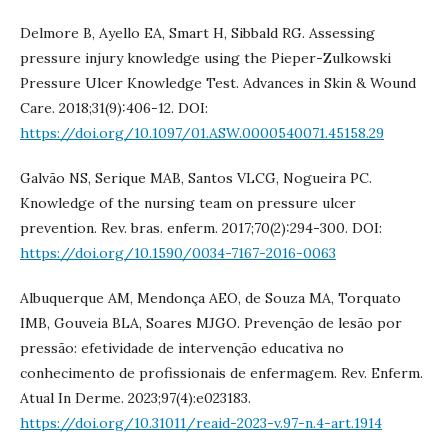
Delmore B, Ayello EA, Smart H, Sibbald RG. Assessing
pressure injury knowledge using the Pieper-Zulkowski
Pressure Ulcer Knowledge Test. Advances in Skin & Wound
Care. 2018;31(9):406-12. DOI:
https://doi.org/10.1097/01.ASW.0000540071.45158.29
Galvão NS, Serique MAB, Santos VLCG, Nogueira PC.
Knowledge of the nursing team on pressure ulcer
prevention. Rev. bras. enferm. 2017;70(2):294-300. DOI:
https://doi.org/10.1590/0034-7167-2016-0063
Albuquerque AM, Mendonça AEO, de Souza MA, Torquato
IMB, Gouveia BLA, Soares MJGO. Prevenção de lesão por
pressão: efetividade de intervenção educativa no
conhecimento de profissionais de enfermagem. Rev. Enferm.
Atual In Derme. 2023;97(4):e023183.
https://doi.org/10.31011/reaid-2023-v.97-n.4-art.1914