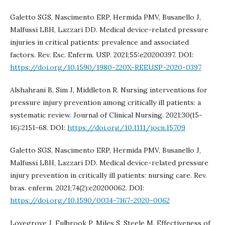
Galetto SGS, Nascimento ERP, Hermida PMV, Busanello J,
Malfussi LBH, Lazzari DD. Medical device-related pressure
injuries in critical patients: prevalence and associated
factors. Rev. Esc. Enferm. USP. 2021;55:e20200397. DOI:
https://doi.org/10.1590/1980-220X-REEUSP-2020-0397
Alshahrani B, Sim J, Middleton R. Nursing interventions for
pressure injury prevention among critically ill patients: a
systematic review. Journal of Clinical Nursing. 2021;30(15-
16):2151-68. DOI:
https://doi.org/10.1111/jocn.15709
Galetto SGS, Nascimento ERP, Hermida PMV, Busanello J,
Malfussi LBH, Lazzari DD. Medical device-related pressure
injury prevention in critically ill patients: nursing care. Rev.
bras. enferm. 2021;74(2):e20200062. DOI:
https://doi.org/10.1590/0034-7167-2020-0062
Lovegrove J, Fulbrook P, Miles S, Steele M. Effectiveness of