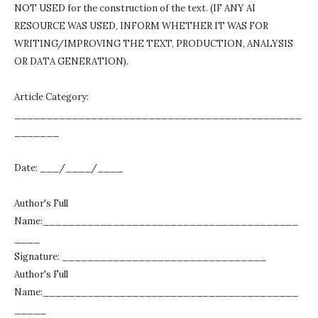
NOT USED for the construction of the text.
(IF ANY AI
RESOURCE WAS USED, INFORM WHETHER IT WAS FOR
WRITING/IMPROVING THE TEXT, PRODUCTION, ANALYSIS
OR DATA GENERATION).
Article Category:
_____________________________________________
_______
Date: ___/____/____
Author's Full
Name:________________________________________
____
Signature: ________________________________
Author's Full
Name:________________________________________
_____