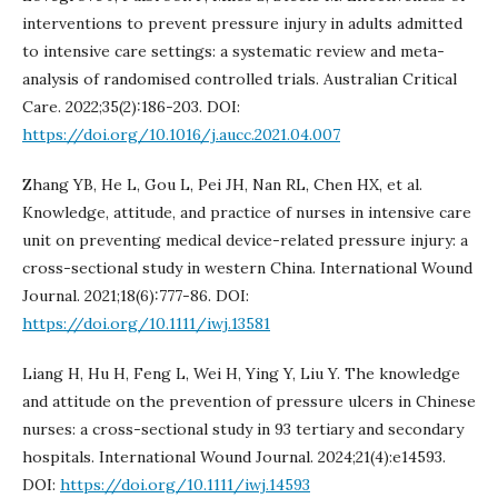
interventions to prevent pressure injury in adults admitted
to intensive care settings: a systematic review and meta-
analysis of randomised controlled trials. Australian Critical
Care. 2022;35(2):186-203. DOI:
https://doi.org/10.1016/j.aucc.2021.04.007
Zhang YB, He L, Gou L, Pei JH, Nan RL, Chen HX, et al.
Knowledge, attitude, and practice of nurses in intensive care
unit on preventing medical device-related pressure injury: a
cross-sectional study in western China. International Wound
Journal. 2021;18(6):777-86. DOI:
https://doi.org/10.1111/iwj.13581
Liang H, Hu H, Feng L, Wei H, Ying Y, Liu Y. The knowledge
and attitude on the prevention of pressure ulcers in Chinese
nurses: a cross-sectional study in 93 tertiary and secondary
hospitals. International Wound Journal. 2024;21(4):e14593.
DOI:
https://doi.org/10.1111/iwj.14593