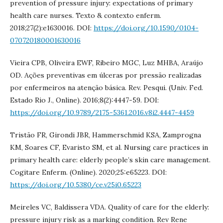
prevention of pressure injury: expectations of primary
health care nurses. Texto & contexto enferm.
2018;27(2):e1630016. DOI:
https://doi.org/10.1590/0104-
070720180001630016
Vieira CPB, Oliveira EWF, Ribeiro MGC, Luz MHBA, Araújo
OD. Ações preventivas em úlceras por pressão realizadas
por enfermeiros na atenção básica. Rev. Pesqui. (Univ. Fed.
Estado Rio J., Online). 2016;8(2):4447-59. DOI:
https://doi.org/10.9789/2175-5361.2016.v8i2.4447-4459
Tristão FR, Girondi JBR, Hammerschmid KSA, Zamprogna
KM, Soares CF, Evaristo SM, et al. Nursing care practices in
primary health care: elderly people’s skin care management.
Cogitare Enferm. (Online). 2020;25:e65223. DOI:
https://doi.org/10.5380/ce.v25i0.65223
Meireles VC, Baldissera VDA. Quality of care for the elderly:
pressure injury risk as a marking condition. Rev Rene