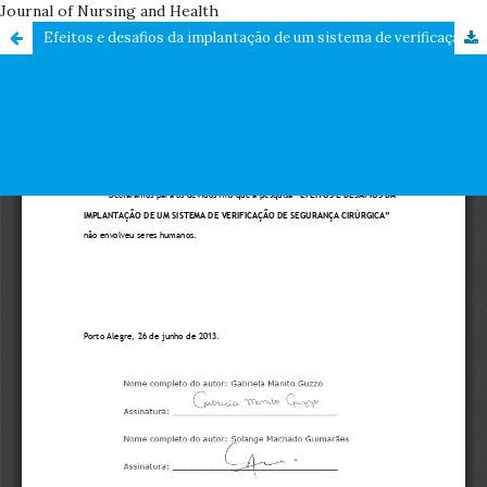
Journal of Nursing and Health
Efeitos e desafios da implantação de um sistema de verificação de segurança cirúrgica: revisão integrativa