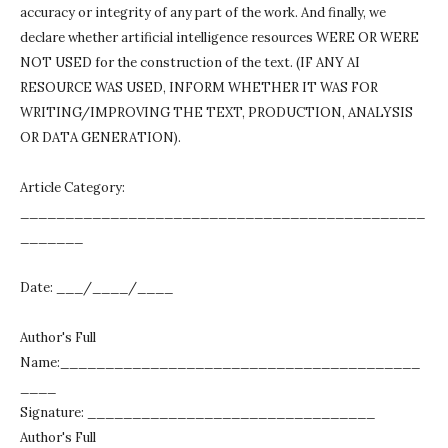
accuracy or integrity of any part of the work.
And finally, we
declare whether artificial intelligence resources WERE OR WERE
NOT USED for the construction of the text.
(IF ANY AI
RESOURCE WAS USED, INFORM WHETHER IT WAS FOR
WRITING/IMPROVING THE TEXT, PRODUCTION, ANALYSIS
OR DATA GENERATION).
Article Category:
_____________________________________________
_______
Date: ___/____/____
Author's Full
Name:________________________________________
____
Signature: ________________________________
Author's Full