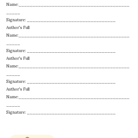
Name:________________________________________
_____
Signature: ________________________________
Author's Full
Name:________________________________________
_____
Signature: ________________________________
Author's Full
Name:________________________________________
_____
Signature: ________________________________
Author's Full
Name:________________________________________
_____
Signature: ________________________________