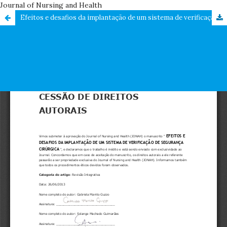
Journal of Nursing and Health
Efeitos e desafios da implantação de um sistema de verificação de segurança cirúrgica: revisão integrativa