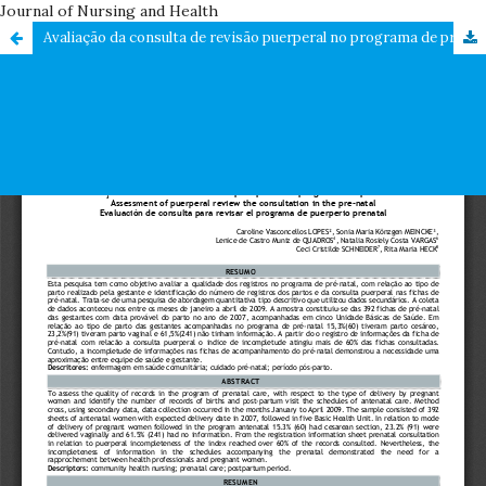
Journal of Nursing and Health
Avaliação da consulta de revisão puerperal no programa de pré-natal