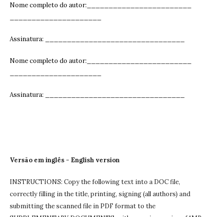
Nome completo do autor:________________________
_____________________
Assinatura: ______________________________
__
Nome completo do autor:________________________
_____________________
Assinatura: ______________________________
__
Versão em inglês - English version
INSTRUCTIONS: Copy the following text into a DOC file,
correctly filling in the title, printing, signing (all authors) and
submitting the scanned file in PDF format to the