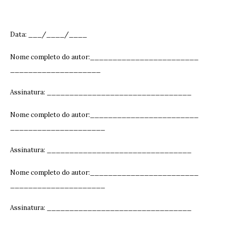
Data: ___/____/____
Nome completo do autor:________________________
____________________
Assinatura: ______________________________
__
Nome completo do autor:________________________
_____________________
Assinatura: ______________________________
__
Nome completo do autor:________________________
_____________________
Assinatura: ______________________________
__