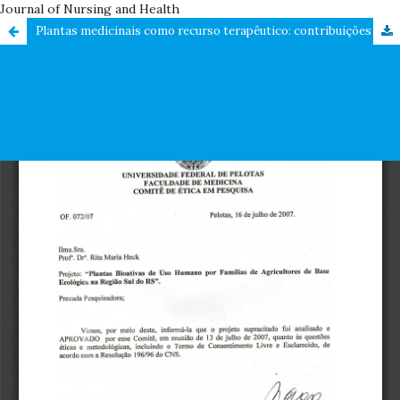
Journal of Nursing and Health
Plantas medicinais como recurso terapêutico: contribuições para o Sistema Único de Saúde