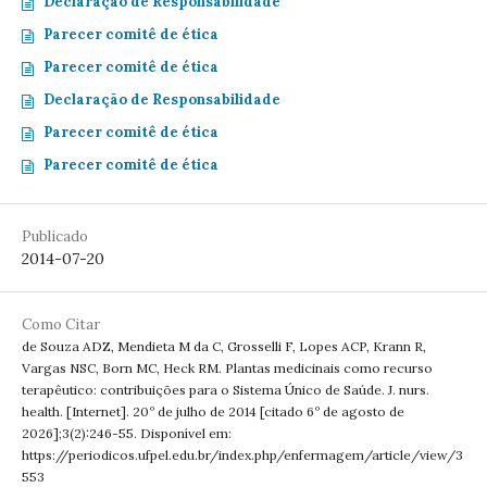
Declaração de Responsabilidade
Parecer comitê de ética
Parecer comitê de ética
Declaração de Responsabilidade
Parecer comitê de ética
Parecer comitê de ética
Publicado
2014-07-20
Como Citar
de Souza ADZ, Mendieta M da C, Grosselli F, Lopes ACP, Krann R,
Vargas NSC, Born MC, Heck RM. Plantas medicinais como recurso
terapêutico: contribuições para o Sistema Único de Saúde. J. nurs.
health. [Internet]. 20º de julho de 2014 [citado 6º de agosto de
2026];3(2):246-55. Disponível em:
https://periodicos.ufpel.edu.br/index.php/enfermagem/article/view/3
553