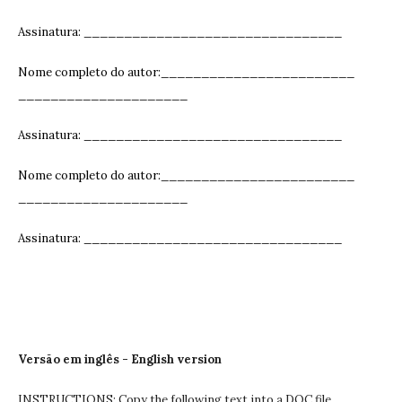
Assinatura: ______________________________
__
Nome completo do autor:________________________
_____________________
Assinatura: ______________________________
__
Nome completo do autor:________________________
_____________________
Assinatura: ______________________________
__
Versão em inglês - English version
INSTRUCTIONS: Copy the following text into a DOC file,