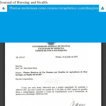
Journal of Nursing and Health
Plantas medicinais como recurso terapêutico: contribuições para o Sistema Único de Saúde