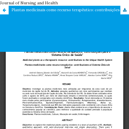
Journal of Nursing and Health
Plantas medicinais como recurso terapêutico: contribuições para o Sistema Único de Saúde