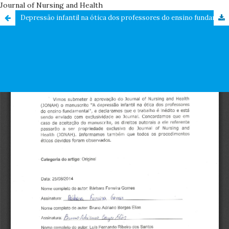
Journal of Nursing and Health
Depressão infantil na ótica dos professores do ensino fundamental