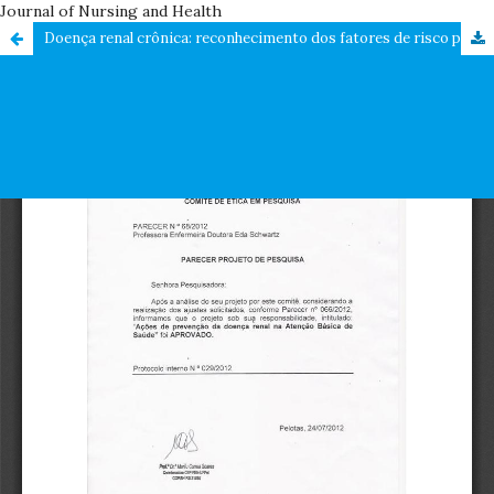
Journal of Nursing and Health
Doença renal crônica: reconhecimento dos fatores de risco pelos profissionais da atenção primária